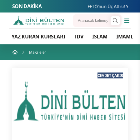
SON DAKİKA
FETÖ’nün Üç Atlısı! Yeni Şaf
YAZ KURAN KURSLARI
TDV
İSLAM
İMAMLA
Makaleler
CEVDET ÇAKIR