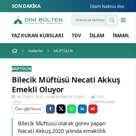
SON DAKİKA
İslam Natosu dosta güven 
YAZ KURAN KURSLARI
TDV
İSLAM
İMAMLA
Haberler
MÜFTÜLÜK
MÜFTÜLÜK
Bilecik Müftüsü Necati Akkuş
Emekli Oluyor
24.12.2019 - 20:21
|
GÜNCELLEME:24.12.2019
1527
- 20:21
GÖRÜNTÜLEME
Bilecik Müftüsü olarak görev yapan
Necati Akkuş,2020 yılında emeklilik