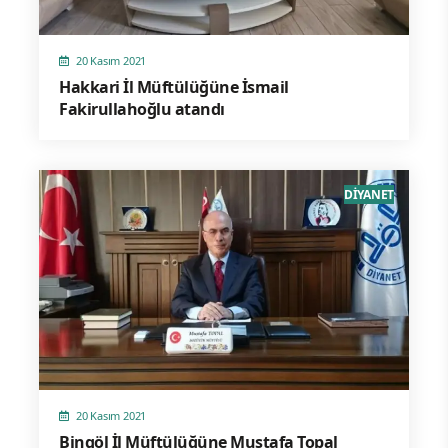
20 Kasım 2021
Hakkari İl Müftülüğüne İsmail
Fakirullahoğlu atandı
DİYANET
20 Kasım 2021
Bingöl İl Müftülüğüne Mustafa Topal