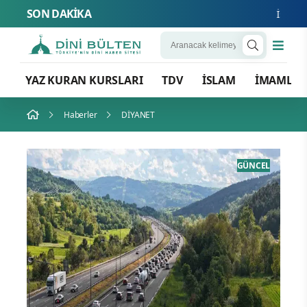
SON DAKİKA
İslam Natosu 
YAZ KURAN KURSLARI
TDV
İSLAM
İMAMLA
Haberler
DİYANET
CEL
GÜNCEL