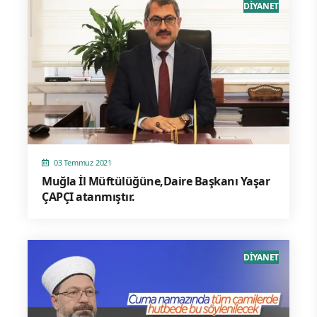
DİYANET
03 Temmuz 2021
Muğla İl Müftülüğüne,Daire Başkanı Yaşar
ÇAPÇI atanmıştır.
DİYANET