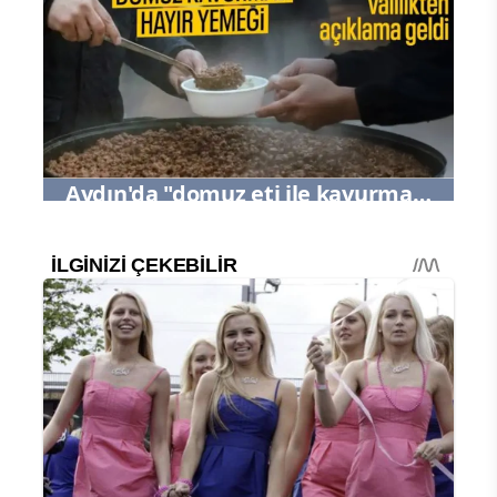
Kitabı Yayımlandı
Aydın'da "domuz eti ile kavurma
ikramı" iddiası: Valilikten açıklama
geldi