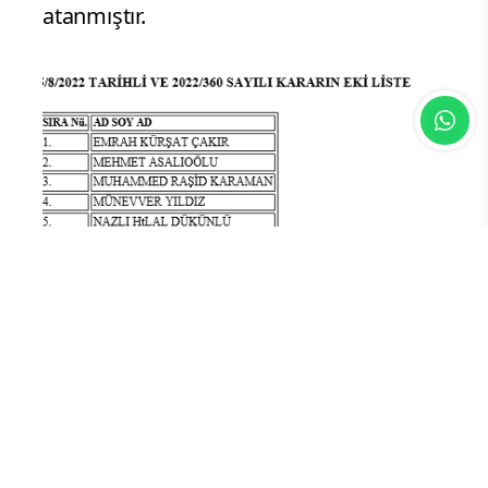
atanmıştır.
Çevre, Şehircilik ve İklim Değişikliği
Bakanlığı Başmüfettişliğe, 3 sayılı
Cumhurbaşkanlığı Kararnamesinin 2 ve
3 üncü maddeleri gereğince
Müfettiş Rıza KAYA atanmıştır.