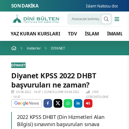
SON DAKİKA
İslam Natosu dosta güven 
YAZ KURAN KURSLARI
TDV
İSLAM
İMAMLA
Haberler
DİYANET
DİYANET
Diyanet KPSS 2022 DHBT
başvuruları ne zaman?
03.08.2022 - 14:47
|
GÜNCELLEME:03.08.2022
2305
- 14:47
GÖRÜNTÜLEME
2022 KPSS DHBT (Din Hizmetleri Alan
Bilgisi) sınavının başvuruları sınava