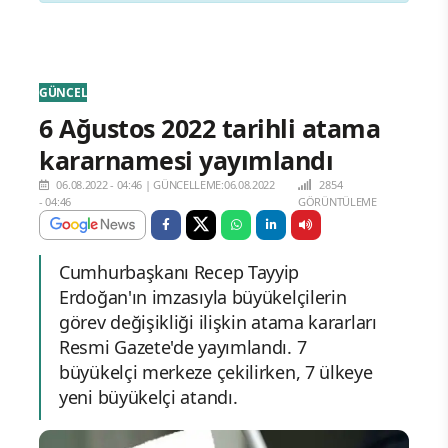
GÜNCEL
6 Ağustos 2022 tarihli atama
kararnamesi yayımlandı
06.08.2022 - 04:46
|
GÜNCELLEME:06.08.2022
2854
- 04:46
GÖRÜNTÜLEME
Cumhurbaşkanı Recep Tayyip
Erdoğan'ın imzasıyla büyükelçilerin
görev değişikliği ilişkin atama kararları
Resmi Gazete'de yayımlandı. 7
büyükelçi merkeze çekilirken, 7 ülkeye
yeni büyükelçi atandı.