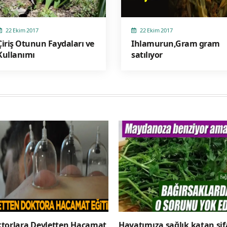
22 Ekim 2017
22 Ekim 2017
Çiriş Otunun Faydaları ve
Ihlamurun,Gram gram
Kullanımı
satılıyor
torlara Devletten Hacamat
Hayatımıza sağlık katan şif