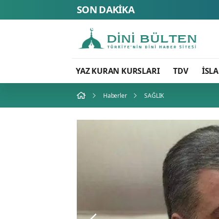
SON DAKİKA
Sayın Münih d
YAZ KURAN KURSLARI
TDV
İSL
Haberler
SAĞLIK
VEFAT