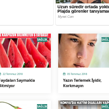
SAĞLIK
SAĞL
22 Temmuz 2018
05 Temmuz 2018
Faydaları Saymakla
Yazın Terlemek İyidir,
Bitmiyor
Korkmayın
SAĞLIK
SAĞL