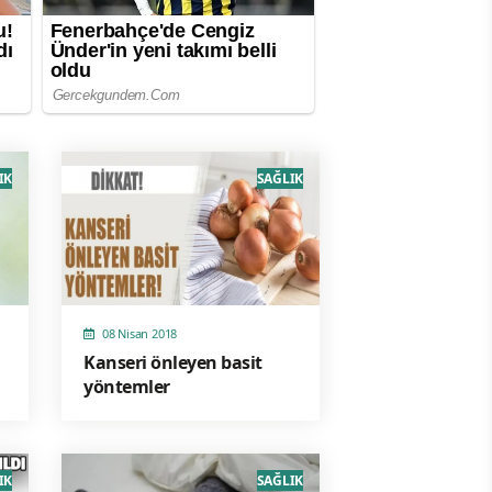
IK
SAĞLIK
08 Nisan 2018
Kanseri önleyen basit
yöntemler
IK
SAĞLIK