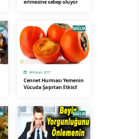
erimesine sebep oluyor
IK
SAĞLIK
04 Kasım 2017
Cennet Hurması Yemenin
Vücuda Şaşırtan Etkisi!
IK
SAĞLIK