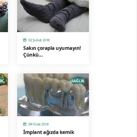
02 Şubat 2018
Sakın çorapla uyumayın!
Çünkü...
IK
SAĞLIK
08 Ocak 2018
İmplant ağızda kemik