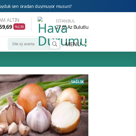
an duymuyor musun?
FETÖ’nün Üç Atlısı! Yeni Şafak’ın sorusunu 
AM ALTIN
İSTANBUL
59,69
27.6° Az Bulutlu
%2,59
MENU
SAĞLIK