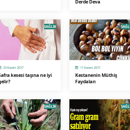
Derde Deva
SAĞLIK
SAĞL
25 Kasım 2017
11 Kasım 2017
Safra kesesi taşına ne iyi
Kestanenin Müthiş
gelir?
Faydaları
SAĞLIK
SAĞL