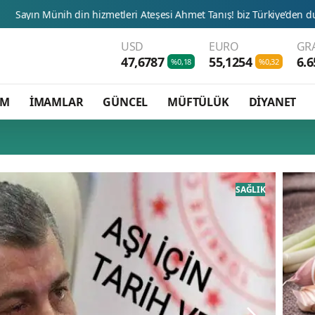
in hizmetleri Ateşesi Ahmet Tanış! biz Türkiye’den duyduk sen orad
USD
EURO
GR
47,6787
55,1254
6.6
%0,18
%0,32
AM
İMAMLAR
GÜNCEL
MÜFTÜLÜK
DİYANET
SAĞLIK