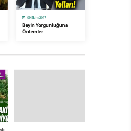
09 Ekim 2017
Beyin Yorgunluğuna
Önlemler
alı