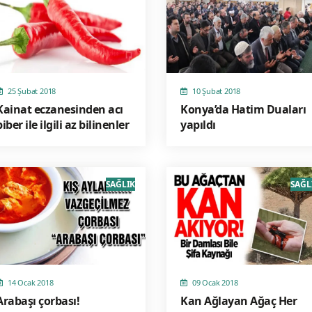
25 Şubat 2018
10 Şubat 2018
Kainat eczanesinden acı
Konya’da Hatim Duaları
biber ile ilgili az bilinenler
yapıldı
SAĞLIK
SAĞL
14 Ocak 2018
09 Ocak 2018
Arabaşı çorbası!
Kan Ağlayan Ağaç Her