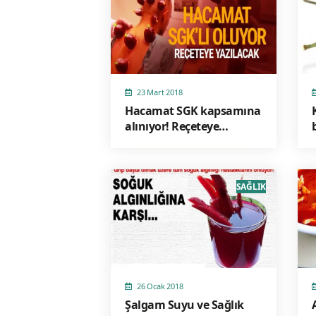
23 Mart 2018
Hacamat SGK kapsamına
alınıyor! Reçeteye
yazılacak...
SAĞLIK
26 Ocak 2018
Şalgam Suyu ve Sağlık