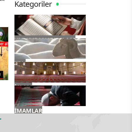
Kategoriler
YAZ KURAN KURSLARI
TDV
İSLAM
İMAMLAR
r