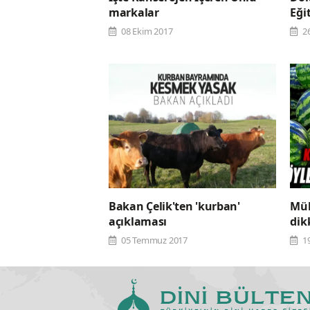
markalar
Eği
08 Ekim 2017
2
Bakan Çelik'ten 'kurban'
Mük
açıklaması
dik
05 Temmuz 2017
1