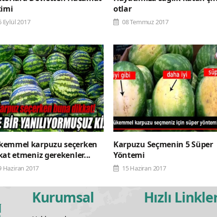
timi
otlar
6 Eylül 2017
08 Temmuz 2017
emmel karpuzu seçerken
Karpuzu Seçmenin 5 Süper
kat etmeniz gerekenler...
Yöntemi
9 Haziran 2017
15 Haziran 2017
Kurumsal
Hızlı Linkle