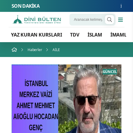
SON DAKİKA
İslam Natosu
YAZ KURAN KURSLARI
TDV
İSLAM
İMAMLA
Haberler
AİLE
AİLE
GÜNCEL