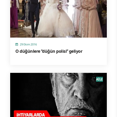
29 Ekim 2016
O düğünlere ’’düğün polisi’’ geliyor
AİLE