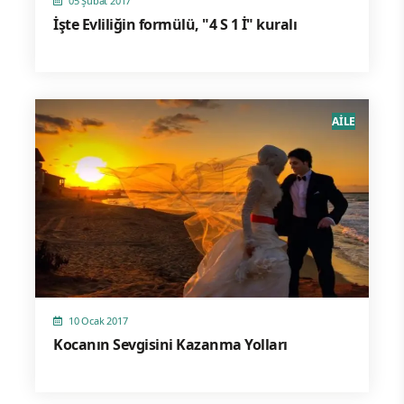
05 Şubat 2017
İşte Evliliğin formülü, "4 S 1 İ" kuralı
AİLE
10 Ocak 2017
Kocanın Sevgisini Kazanma Yolları