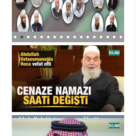
İSMAİLAĞADA BARIŞ RÜZGARLARI
İsla
İSLAM
Abdullah Ustaosmanoğlu Hoca
İSLAM
vefat etti! Cenaze namazı saati