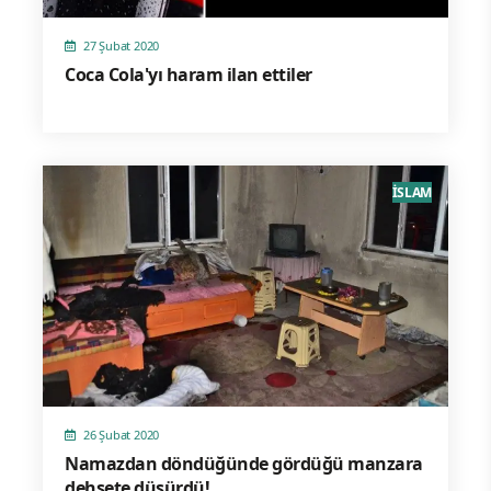
27 Şubat 2020
Coca Cola'yı haram ilan ettiler
İSLAM
26 Şubat 2020
Namazdan döndüğünde gördüğü manzara
dehşete düşürdü!