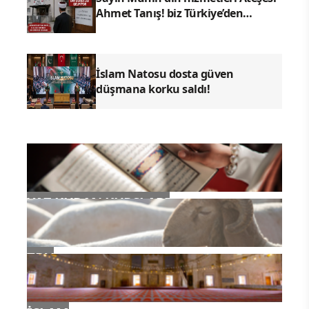
Ahmet Tanış! biz Türkiye’den
duyduk sen oradan duymuyor
musun?
İslam Natosu dosta güven
düşmana korku saldı!
YAZ KURAN KURSLARI
TDV