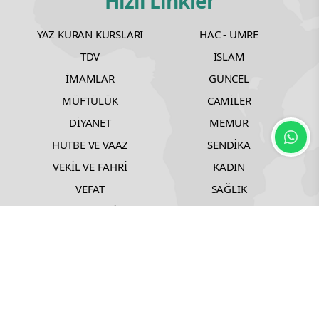
Hızlı Linkler
YAZ KURAN KURSLARI
HAC - UMRE
TDV
İSLAM
İMAMLAR
GÜNCEL
MÜFTÜLÜK
CAMİLER
DİYANET
MEMUR
HUTBE VE VAAZ
SENDİKA
VEKİL VE FAHRİ
KADIN
VEFAT
SAĞLIK
TEKNOLOJİ
SINAVLAR
AİLE
DIŞ
EĞİTİM
SPOR
RAMAZAN
© Copyright 2025 Dini Bülten Tüm Hakları Saklıdır.