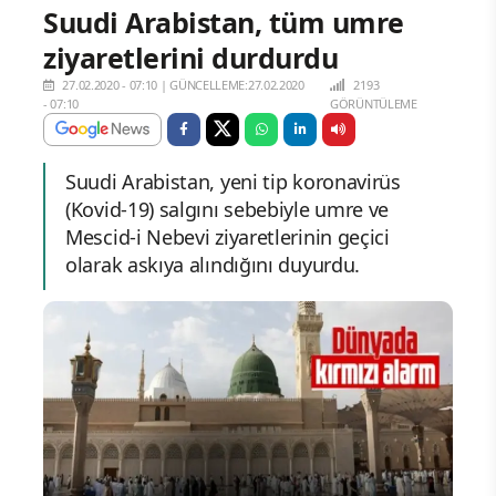
Suudi Arabistan, tüm umre
ziyaretlerini durdurdu
27.02.2020 - 07:10
|
GÜNCELLEME:27.02.2020
2193
- 07:10
GÖRÜNTÜLEME
Suudi Arabistan, yeni tip koronavirüs
(Kovid-19) salgını sebebiyle umre ve
Mescid-i Nebevi ziyaretlerinin geçici
olarak askıya alındığını duyurdu.