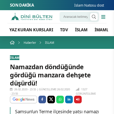
SON DAKİKA
İslam Natosu dosta güven 
YAZ KURAN KURSLARI
TDV
İSLAM
İMAMLA
Haberler
İSLAM
İSLAM
Namazdan döndüğünde
gördüğü manzara dehşete
düşürdü!
26.02.2020 - 23:55
|
GÜNCELLEME:26.02.2020
1327
- 23:55
GÖRÜNTÜLEME
Samsun’un Terme ilçesinde yatsı namazı