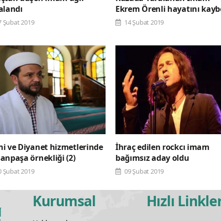
alandı
Ekrem Örenli hayatını kayb
7 Şubat 2019
14 Şubat 2019
i ve Diyanet hizmetlerinde
İhraç edilen rockcı imam
anpaşa örnekliği (2)
bağımsız aday oldu
0 Şubat 2019
09 Şubat 2019
Kurumsal
Hızlı Linkle