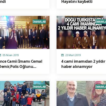
İndi
Hayatını kaybetti
İMAMLAR
İMAML
05 Nisan 2019
23 Mart 2019
İnce Camii İmamı Cemal
4 cami imamıdan 2 yıldır
Demir,Polis Oğlunu
haber alınamıyor
Nişanladı
İMAMLAR
İMAML