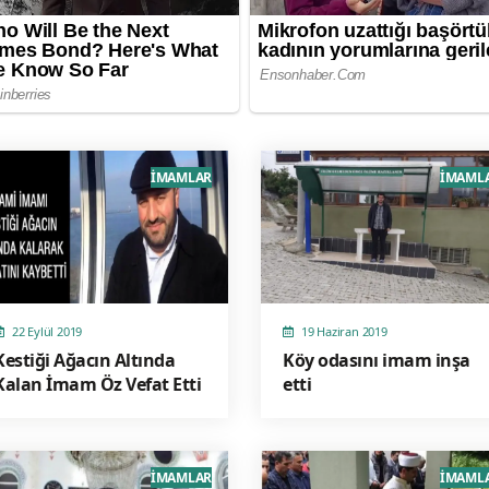
İMAMLAR
İMAML
22 Eylül 2019
19 Haziran 2019
Kestiği Ağacın Altında
Köy odasını imam inşa
Kalan İmam Öz Vefat Etti
etti
İMAMLAR
İMAML