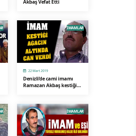
Akbaş Vefat Etti
AR
İMAMLAR
22 Mart 2019
Denizli’de cami imamı
Ramazan Akbaş kestiği
ağacın altında kalarak
öldü!
AR
İMAMLAR