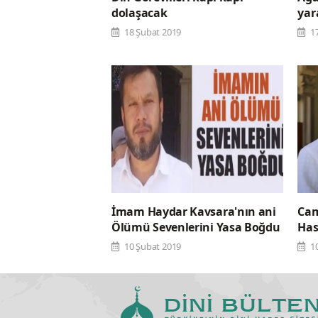
dolaşacak
yar
18 Şubat 2019
1
İmam Haydar Kavsara'nın ani
Cam
Ölümü Sevenlerini Yasa Boğdu
Has
10 Şubat 2019
1