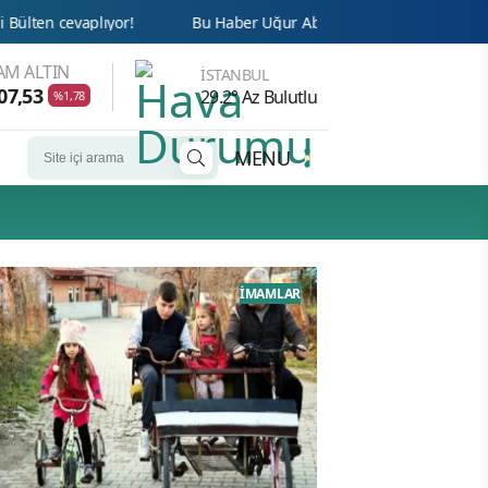
Bu Haber Uğur Abiyi Götürür!
Cemaat’te Haksızlığa İs
AM ALTIN
İSTANBUL
07,53
29.2° Az Bulutlu
%1,78
MENU
İMAMLAR