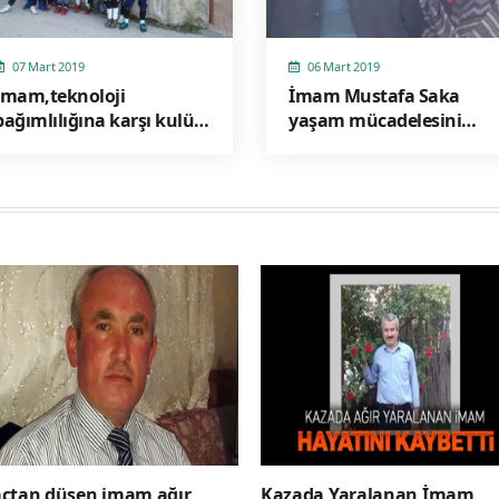
07 Mart 2019
06 Mart 2019
İmam,teknoloji
İmam Mustafa Saka
bağımlılığına karşı kulüp
yaşam mücadelesini
kurdu
kaybetti
çtan düşen imam ağır
Kazada Yaralanan İmam