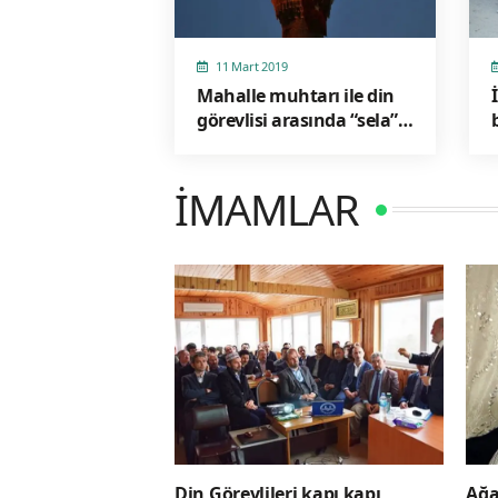
11 Mart 2019
Mahalle muhtarı ile din
görevlisi arasında “sela”
kavgası iddiası
İMAMLAR
Din Görevlileri kapı kapı
Ağa