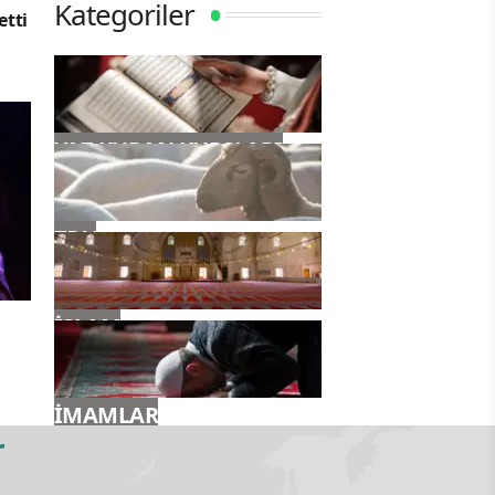
Kategoriler
etti
YAZ KURAN KURSLARI
TDV
İSLAM
İMAMLAR
r