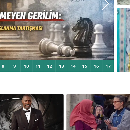
İm
içi
Gerilim
2026
Tü
gö
gü