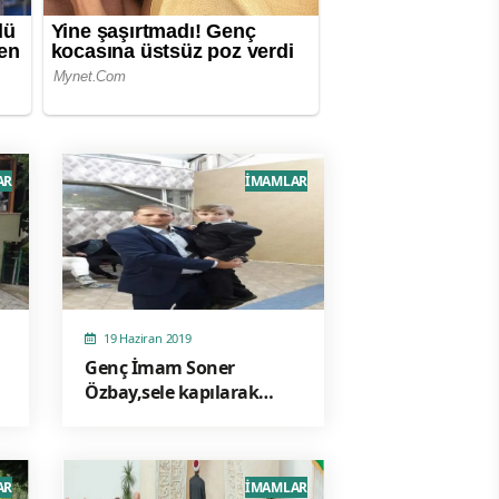
AR
İMAMLAR
19 Haziran 2019
Genç İmam Soner
Özbay,sele kapılarak
vefat etti
AR
İMAMLAR