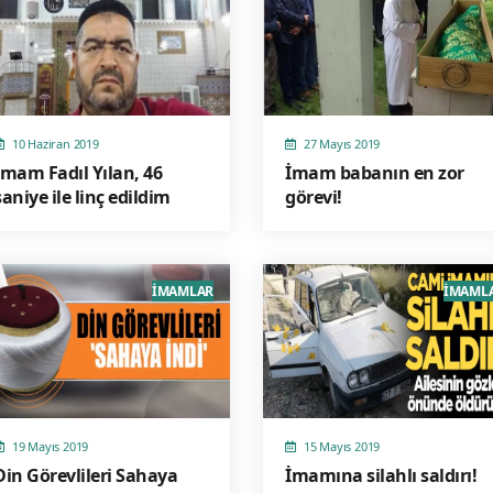
10 Haziran 2019
27 Mayıs 2019
İmam Fadıl Yılan, 46
İmam babanın en zor
saniye ile linç edildim
görevi!
İMAMLAR
İMAML
19 Mayıs 2019
15 Mayıs 2019
Din Görevlileri Sahaya
İmamına silahlı saldırı!