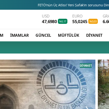
FETÖ’nün Üç Atlısı! Yeni Şafak’ın sorusunu Dini Bülten cevaplıyor!
USD
EURO
GR
47,6980
55,0245
6.6
%0,17
%0,03
AM
İMAMLAR
GÜNCEL
MÜFTÜLÜK
DİYANET
DİYANET