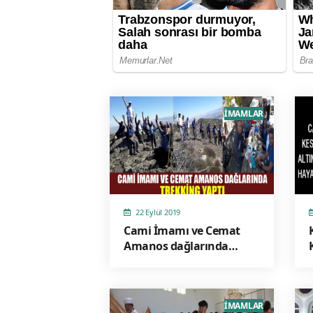
İMAMLAR
22 Eylül 2019
Cami İmamı ve Cemat
Amanos dağlarında
Trekking ( doğa
yürüyüşü) yaptı
İMAMLAR