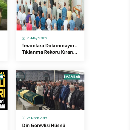
26 Mayıs 2019
İmamlara Dokunmayın -
Tıklanma Rekoru Kıran
Paylaşım
AR
İMAMLAR
24 Nisan 2019
Din Görevlisi Hüsnü