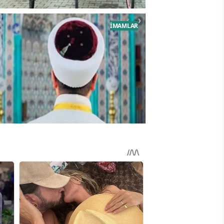
am camiye gelen çocuklar
İMAMLAR
n farklı bisikletler tasarlıyor
 Yılı İhtisas Giriş Sınavı Soru Kitapçığ
rkiye'de halk en az din
revlisi ile siyasetçiye
veniyor