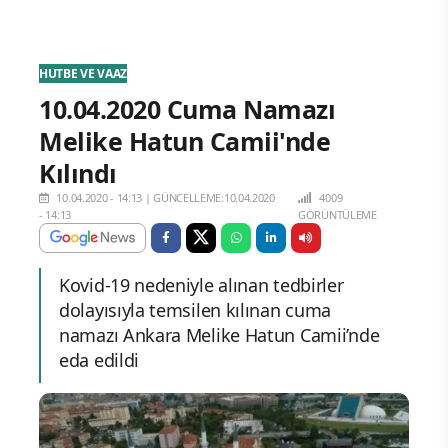
HUTBE VE VAAZ
10.04.2020 Cuma Namazı
Melike Hatun Camii'nde
Kılındı
10.04.2020 - 14:13
|
GÜNCELLEME:10.04.2020
4009
- 14:13
GÖRÜNTÜLEME
Kovid-19 nedeniyle alınan tedbirler
dolayısıyla temsilen kılınan cuma
namazı Ankara Melike Hatun Camii’nde
eda edildi