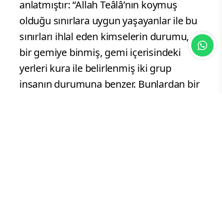
anlatmıştır: “Allah Teâlâ’nın koymuş
olduğu sınırlara uygun yaşayanlar ile bu
sınırları ihlal eden kimselerin durumu,
bir gemiye binmiş, gemi içerisindeki
yerleri kura ile belirlenmiş iki grup
insanın durumuna benzer. Bunlardan bir
kısmı geminin alt tarafında, bir kısmı da
üst tarafında yolculuk etmeye hak
kazanmıştır. Alt kattakiler su ihtiyaçlarını
karşılamak için üsttekilerin yanına
giderler. Bir süre sonra ‘Sudan nasibimizi
almak için geminin altından bir delik
açsak da yukarıdakileri rahatsız etmesek’
derler. Eğer yukarıda bulunanlar