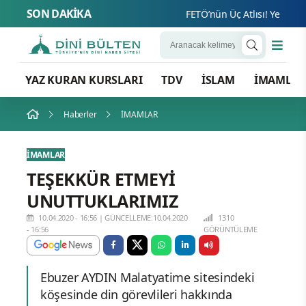
SON DAKİKA
FETÖ’nün Üç Atlısı! Yeni Şafak’ı
YAZ KURAN KURSLARI
TDV
İSLAM
İMAMLA
Haberler
İMAMLAR
İMAMLAR
TEŞEKKÜR ETMEYİ
UNUTTUKLARIMIZ
10.04.2020 - 16:56
|
GÜNCELLEME:10.04.2020
1310
- 16:56
GÖRÜNTÜLEME
Ebuzer AYDIN Malatyatime sitesindeki
köşesinde din görevlileri hakkında