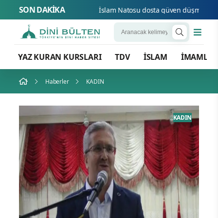
SON DAKİKA
İslam Natosu
YAZ KURAN KURSLARI
TDV
İSLAM
İMAMLA
Haberler
KADIN
ADIN
KADIN