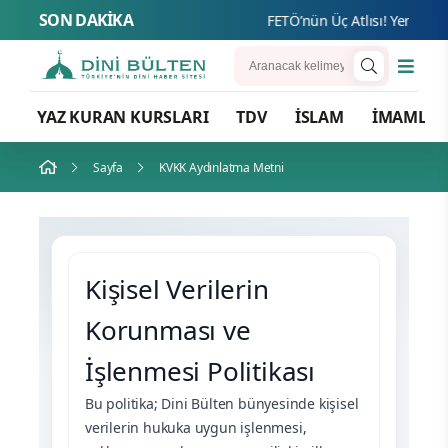
SON DAKİKA
FETÖ’nün Üç Atlısı! Yeni Şafak’
YAZ KURAN KURSLARI
TDV
İSLAM
İMAMLA
Sayfa
KVKK Aydınlatma Metni
Kişisel Verilerin
Korunması ve
İşlenmesi Politikası
Bu politika; Dini Bülten bünyesinde kişisel
verilerin hukuka uygun işlenmesi,