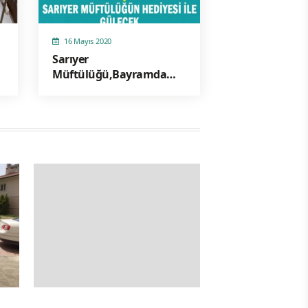
16 Mayıs 2020
Sarıyer
Müftülüğü,Bayramda
1000 Çocucuğun Yüzünü
Güldürecek