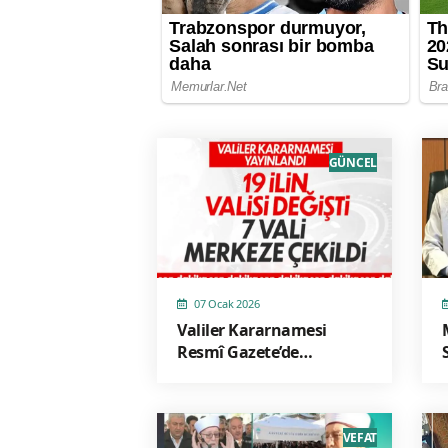
GÜNCEL
07 Ocak 2026
Valiler Kararnamesi
Resmî Gazete’de
Yayımlandı
VEFAT