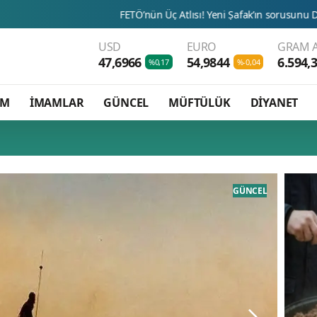
FETÖ’nün Üç Atlısı! Yeni Şafak’ın sorusunu Dini Bülten cevaplıy
USD
EURO
GRAM A
47,6966
54,9844
6.594,
%0,17
%-0,04
AM
İMAMLAR
GÜNCEL
MÜFTÜLÜK
DİYANET
GÜNCEL