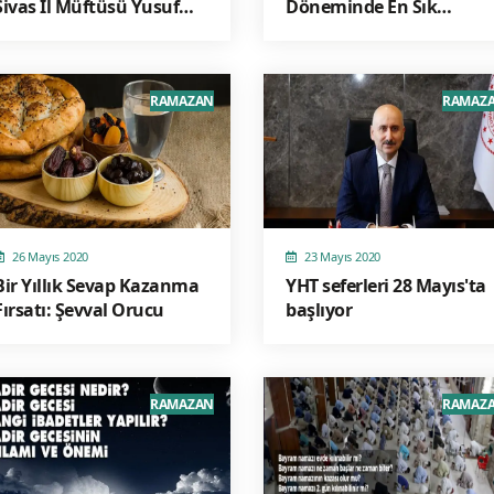
Sivas İl Müftüsü Yusuf
Döneminde En Sık
Akkuş atandı
Sorulan Soru
RAMAZAN
RAMAZ
26 Mayıs 2020
23 Mayıs 2020
Bir Yıllık Sevap Kazanma
YHT seferleri 28 Mayıs'ta
Fırsatı: Şevval Orucu
başlıyor
RAMAZAN
RAMAZ