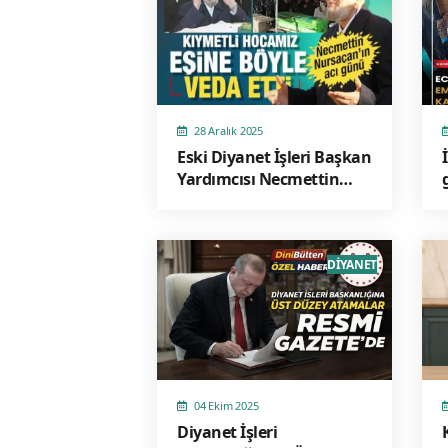
28 Aralık 2025
Eski Diyanet İşleri Başkan
Yardımcısı Necmettin
Nursaçan'ın eşi Pakize
Nursaçan hayatını
kaybetti. Nursaçan'ın
cenaze namazını eşi
DİYANET
Necmettin Nursaçan
kıldırdı.
04 Ekim 2025
Diyanet İşleri