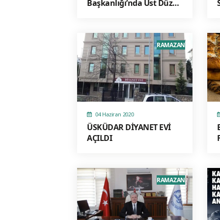
Başkanlığı’nda Üst Düzey
Atamalar Resmi
Gazete’de Yayımlandı
RAMAZAN
04 Haziran 2020
ÜSKÜDAR DİYANET EVİ
AÇILDI
RAMAZAN