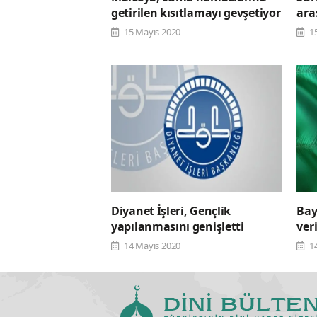
getirilen kısıtlamayı gevşetiyor
ara
15 Mayıs 2020
1
Diyanet İşleri, Gençlik
Bay
yapılanmasını genişletti
veri
14 Mayıs 2020
1