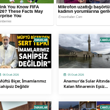
İMAMLAR
CAMİL
06 Ocak 2026
05 Ocak 2026
Müftü Biçer, İmamlarımız
Anamur'da Sular Altında
Sahipsiz Değildir
Kalan Minarenin Eşsiz
Güzelliği
İMAMLAR
CAMİL