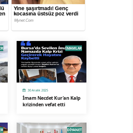
ER
İMAMLAR
30 Aralık 2025
İmam Necdet Kur'an Kalp
krizinden vefat etti
ER
DİYANET