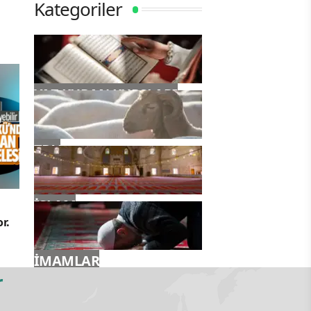
Kategoriler
YAZ KURAN KURSLARI
TDV
İSLAM
r.
İMAMLAR
r