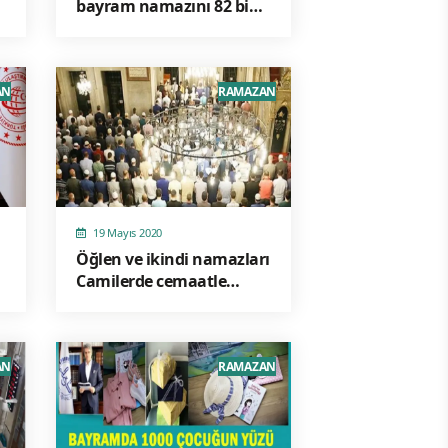
bayram namazını 82 bin
kişilik futbol stadında
kıldı
AN
RAMAZAN
19 Mayıs 2020
Öğlen ve ikindi namazları
Camilerde cemaatle
kılınacak
AN
RAMAZAN