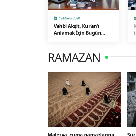
19 Mayıs 2020
Vehbi Akşit, Kur’an’ı
Anlamak İçin Bugün
Önümüzde Hiçbir Engel
Yoktur!
RAMAZAN
Malezya, cuma namazlarına
Sur