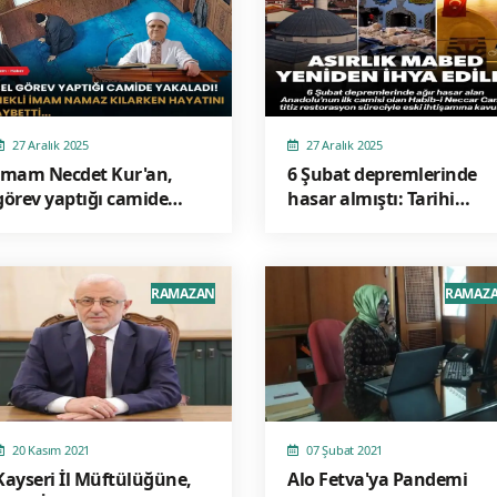
27 Aralık 2025
27 Aralık 2025
İmam Necdet Kur'an,
6 Şubat depremlerinde
görev yaptığı camide
hasar almıştı: Tarihi
hayatını kaybetti!
Habib-i Neccar Camii
yeniden ihya edildi
RAMAZAN
RAMAZ
20 Kasım 2021
07 Şubat 2021
Kayseri İl Müftülüğüne,
Alo Fetva'ya Pandemi