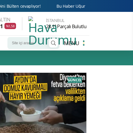
or!
Bu Haber Uğur Abiyi Götürür!
Cemaat’te Haksızlığa
LTIN
İSTANBUL
31
28.1° Parçalı Bulutlu
%1,58
MENU
GÜNCEL