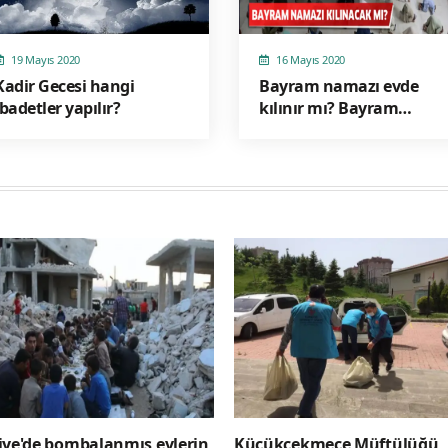
19 Mayıs 2020
16 Mayıs 2020
Kadir Gecesi hangi
Bayram namazı evde
ibadetler yapılır?
kılınır mı? Bayram
namazı kılınacak mı?
iye'de bombalanmış evlerin
Küçükçekmece Müftülüğü,