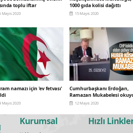
sında toplu iftar
1000 gıda kolisi dağıttı
5 Mayıs 2020
15 Mayıs 2020
ram namazı için 'ev fetvası'
Cumhurbaşkanı Erdoğan,
ldi
Ramazan Mukabelesi okuyo
4 Mayıs 2020
12 Mayıs 2020
Kurumsal
Hızlı Linkle