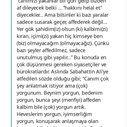
“canımızı yakanlar bir gün gelip bizden
af dileyecek belki … “hakkını helal et”
diyecekler… Ama bilsinler ki bazı yaralar
sadece susarak geçer, affederek değil…
Yer gök şahidim(iz) olsun (ki) kalbimi(zi)
kıran, içimi(zi) yakan hiç kimseye ben
(biz) olmayacağım (olmayacağız). Çünkü
bazı şeyler affedilmez, sadece
unutulmuş gibi yapılır…” Bu konuda en
çok düşünmesi gereken siyasetçiler ve
bürokratlardır. Aslında Sabahattin Ali’ye
atfedilen sözde olduğu gibi; “Canım çok
şey anlatmak istiyor ama (çok)
yorgunum. Beynim yorgun, bedenim
yorgun, bunca şeyi (menfiyi) affeden
kalbim bile (çok) yorgun artık.
Heveslerim yorgun, iyimserliğim
yorgun, konuşarak anlaşmaya olan