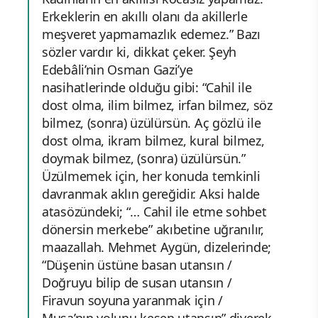
Erkeklerin en akıllı olanı da akillerle
meşveret yapmamazlık edemez.” Bazı
sözler vardır ki, dikkat çeker. Şeyh
Edebâli’nin Osman Gazi’ye
nasihatlerinde olduğu gibi: “Cahil ile
dost olma, ilim bilmez, irfan bilmez, söz
bilmez, (sonra) üzülürsün. Aç gözlü ile
dost olma, ikram bilmez, kural bilmez,
doymak bilmez, (sonra) üzülürsün.”
Üzülmemek için, her konuda temkinli
davranmak aklın gereğidir. Aksi halde
atasözündeki; “… Cahil ile etme sohbet
dönersin merkebe” akıbetine uğranılır,
maazallah. Mehmet Aygün, dizelerinde;
“Düşenin üstüne basan utansın /
Doğruyu bilip de susan utansın /
Firavun soyuna yaranmak için /