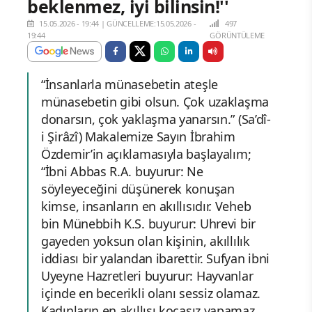
beklenmez, iyi bilinsin!''
15.05.2026 - 19:44
|
GÜNCELLEME:15.05.2026 -
497
19:44
GÖRÜNTÜLEME
“İnsanlarla münasebetin ateşle
münasebetin gibi olsun. Çok uzaklaşma
donarsın, çok yaklaşma yanarsın.” (Sa’dî-
i Şirâzî) Makalemize Sayın İbrahim
Özdemir’in açıklamasıyla başlayalım;
“İbni Abbas R.A. buyurur: Ne
söyleyeceğini düşünerek konuşan
kimse, insanların en akıllısıdır. Veheb
bin Münebbih K.S. buyurur: Uhrevi bir
gayeden yoksun olan kişinin, akıllılık
iddiası bir yalandan ibarettir. Sufyan ibni
Uyeyne Hazretleri buyurur: Hayvanlar
içinde en becerikli olanı sessiz olamaz.
Kadınların en akıllısı kocasız yapamaz.