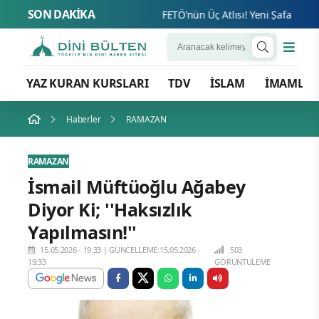
SON DAKİKA
FETÖ’n
YAZ KURAN KURSLARI
TDV
İSLAM
İMAMLA
Haberler
RAMAZAN
RAMAZAN
İsmail Müftüoğlu Ağabey
Diyor Ki; ''Haksızlık
Yapılmasın!''
15.05.2026 - 19:33
|
GÜNCELLEME:15.05.2026 -
503
19:33
GÖRÜNTÜLEME