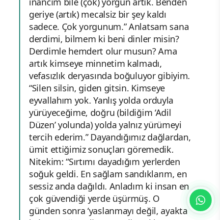
inancım bile (çok) yorgun artık. Benden
geriye (artık) mecalsiz bir şey kaldı
sadece. Çok yorgunum.” Anlatsam sana
derdimi, bilmem ki beni dinler misin?
Derdimle hemdert olur musun? Ama
artık kimseye minnetim kalmadı,
vefasızlık deryasında boğuluyor gibiyim.
“Silen silsin, giden gitsin. Kimseye
eyvallahım yok. Yanlış yolda orduyla
yürüyeceğime, doğru (bildiğim ‘Adil
Düzen’ yolunda) yolda yalnız yürümeyi
tercih ederim.” Dayandığımız dağlardan,
ümit ettiğimiz sonuçları göremedik.
Nitekim: “Sırtımı dayadığım yerlerden
soğuk geldi. En sağlam sandıklarım, en
sessiz anda dağıldı. Anladım ki insan en
çok güvendiği yerde üşürmüş. O
günden sonra ‘yaslanmayı değil, ayakta