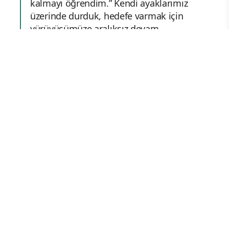
kalmayı öğrendim.” Kendi ayaklarımız
üzerinde durduk, hedefe varmak için
yürüyüşümüze aralıksız devam
ediyoruz. İnsanlara, siyaset yaptığımız
kişilere güvenimiz azaldı. İnsanları
anlamakta zorlanır olduk. “Hayatta üç
çeşit insandan korkacaksın: Dağdan
inme, dinden dönme, sonradan görme.”
(Necip Fazıl) Bu gibilerden, siyasi
madrabazlardan, münafık ve
mürailerden uzak duracaksın. O zaman
sahil-i selamete ulaşmak kolaylaşır. Can
Yücel’e atfedilen sözde denildiği gibi:
“Kaç yıl kaybetmiş olursanız olun,
hayatınızın geri kalanını kurtarın.”
Selametle yolunuza ram olun ki,
hedefinize ulaşabilesiniz. Siyasette vefa
kalmadı, inançlarda bozulma