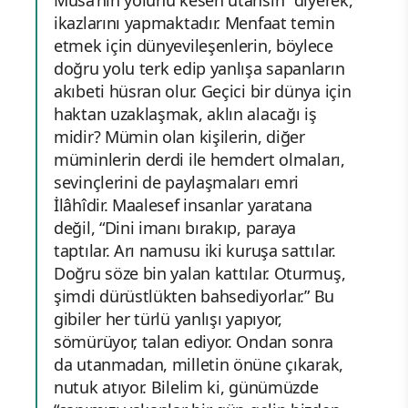
Musa’nın yolunu kesen utansın” diyerek,
ikazlarını yapmaktadır. Menfaat temin
etmek için dünyevileşenlerin, böylece
doğru yolu terk edip yanlışa sapanların
akıbeti hüsran olur. Geçici bir dünya için
haktan uzaklaşmak, aklın alacağı iş
midir? Mümin olan kişilerin, diğer
müminlerin derdi ile hemdert olmaları,
sevinçlerini de paylaşmaları emri
İlâhîdir. Maalesef insanlar yaratana
değil, “Dini imanı bırakıp, paraya
taptılar. Arı namusu iki kuruşa sattılar.
Doğru söze bin yalan kattılar. Oturmuş,
şimdi dürüstlükten bahsediyorlar.” Bu
gibiler her türlü yanlışı yapıyor,
sömürüyor, talan ediyor. Ondan sonra
da utanmadan, milletin önüne çıkarak,
nutuk atıyor. Bilelim ki, günümüzde