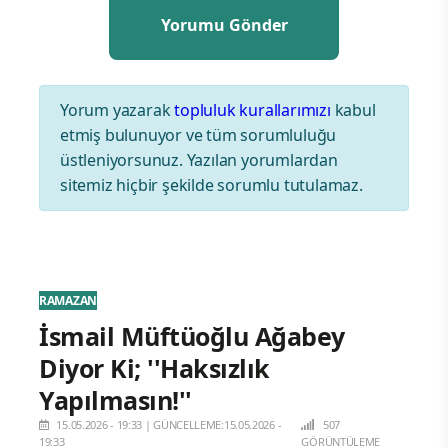
Yorum yazarak
topluluk kurallarımızı
kabul
etmiş bulunuyor ve tüm sorumluluğu
üstleniyorsunuz. Yazılan yorumlardan
sitemiz hiçbir şekilde sorumlu tutulamaz.
RAMAZAN
İsmail Müftüoğlu Ağabey
Diyor Ki; ''Haksızlık
Yapılmasın!''
15.05.2026 - 19:33
|
GÜNCELLEME:15.05.2026 -
507
19:33
GÖRÜNTÜLEME