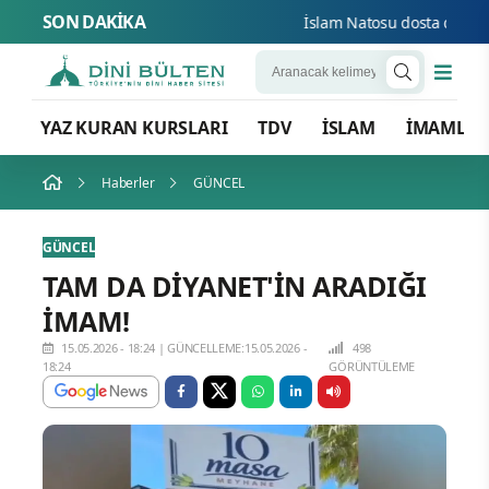
SON DAKİKA
İslam Natosu dosta güven düş
YAZ KURAN KURSLARI
TDV
İSLAM
İMAMLA
Haberler
GÜNCEL
GÜNCEL
TAM DA DİYANET'İN ARADIĞI
İMAM!
15.05.2026 - 18:24
|
GÜNCELLEME:15.05.2026 -
498
18:24
GÖRÜNTÜLEME