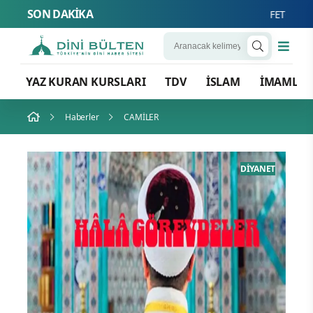
SON DAKİKA
FETÖ’nün Üç Atlısı!
YAZ KURAN KURSLARI
TDV
İSLAM
İMAMLA
Haberler
CAMİLER
ANET
İSLAM