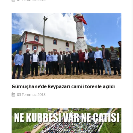
Gümüşhane'de Beypazarı camii törenle açıldı
03 Temmuz 2018