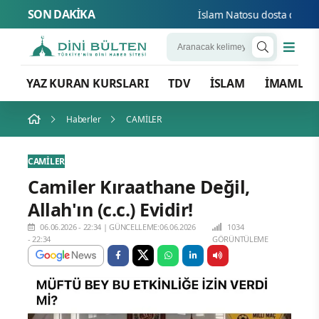
SON DAKİKA
İslam Natosu dosta güven düş
YAZ KURAN KURSLARI
TDV
İSLAM
İMAMLA
Haberler
CAMİLER
CAMİLER
Camiler Kıraathane Değil,
Allah'ın (c.c.) Evidir!
06.06.2026 - 22:34
|
GÜNCELLEME:06.06.2026
1034
- 22:34
GÖRÜNTÜLEME