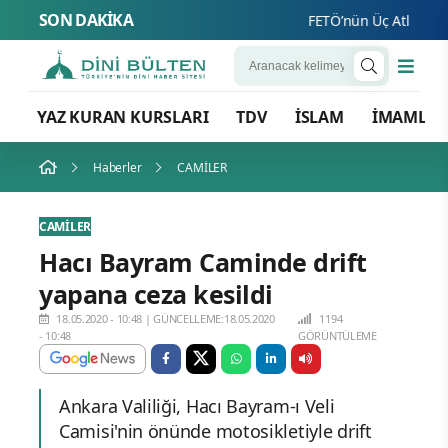
SON DAKİKA
FETÖ’nün Üç Atlısı! Yeni 
YAZ KURAN KURSLARI
TDV
İSLAM
İMAMLA
Haberler
CAMİLER
CAMİLER
Hacı Bayram Caminde drift
yapana ceza kesildi
18.05.2020 - 10:48
|
GÜNCELLEME:18.05.2020
1194
- 10:48
GÖRÜNTÜLEME
Ankara Valiliği, Hacı Bayram-ı Veli
Camisi'nin önünde motosikletiyle drift