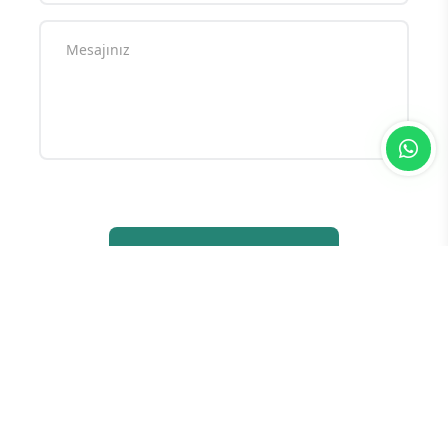
Yorum yazarak
topluluk kurallarımızı
kabul
etmiş bulunuyor ve tüm sorumluluğu
üstleniyorsunuz. Yazılan yorumlardan
sitemiz hiçbir şekilde sorumlu tutulamaz.