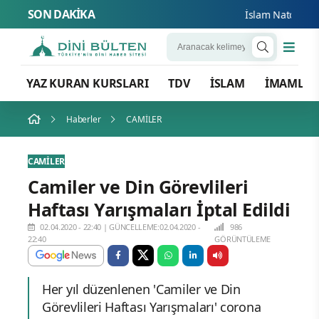
SON DAKİKA
İslam Natosu dost
YAZ KURAN KURSLARI
TDV
İSLAM
İMAMLA
Haberler
CAMİLER
CAMİLER
Camiler ve Din Görevlileri
Haftası Yarışmaları İptal Edildi
02.04.2020 - 22:40
|
GÜNCELLEME:02.04.2020 -
986
22:40
GÖRÜNTÜLEME
Her yıl düzenlenen 'Camiler ve Din
Görevlileri Haftası Yarışmaları' corona