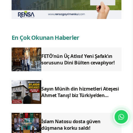
En Çok Okunan Haberler
FETÖ’nün Üç Atlısı! Yeni Şafak’ın
sorusunu Dini Bülten cevaplıyor!
Sayın Münih din hizmetleri Ateşesi
Ahmet Tanış! biz Türkiye’den
duyduk sen oradan duymuyor
musun?
İslam Natosu dosta güven
düşmana korku saldı!