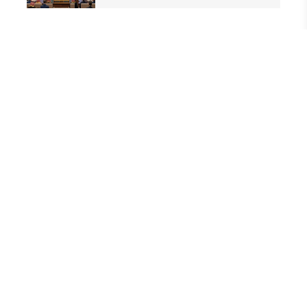
YAZ KURAN KURSLARI
TDV
İSLAM
İMAMLAR