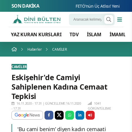
SON DAKİKA
FETÖ’nün Üç Atlısı! Yeni Şafak’ın
YAZ KURAN KURSLARI
TDV
İSLAM
İMAMLA
Haberler
CAMİLER
CAMİLER
Eskişehir'de Camiyi
Sahiplenen Kadına Cemaat
Tepkisi
16.11.2020 - 17:31
|
GÜNCELLEME:16.11.2020
1041
- 17:31
GÖRÜNTÜLEME
'Bu cami benim’ diyen kadın cemaati