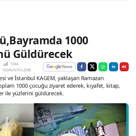
ğü,Bayramda 1000
nü Güldürecek
1344
GÖRÜNTÜLEME
ubesi ve İstanbul KAGEM, yaklaşan Ramazan
oplam 1000 çocuğu ziyaret ederek, kıyafet, kitap,
er ile yüzlerini güldürecek.