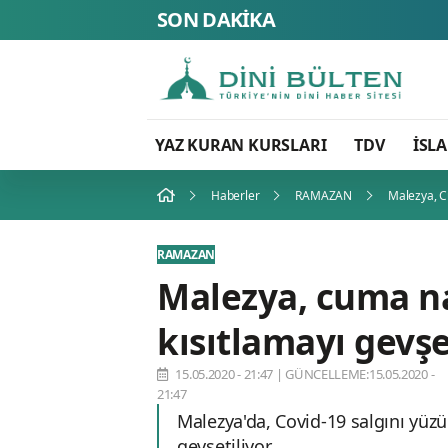
SON DAKİKA
YAZ KURAN KURSLARI
TDV
İSL
Haberler
RAMAZAN
Malezya, C
RAMAZAN
Malezya, cuma na
kısıtlamayı gevşe
15.05.2020 - 21:47
|
GÜNCELLEME:15.05.2020 -
21:47
Malezya'da, Covid-19 salgını yüz
gevşetiliyor.