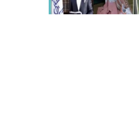
Türkiye Diyanet Vakfı Sarıyer Şubes
Bayramı’nda Sarıyer’de yaşayan top