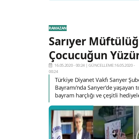
RAMAZAN
Sarıyer Müftülü
Çocucuğun Yüzü
16.05.2020 - 00:24
|
GÜNCELLEME:16.05.2020 -
00:24
Türkiye Diyanet Vakfı Sarıyer Ş
Bayramı’nda Sarıyer’de yaşayan t
bayram harçlığı ve çeşitli hediyel