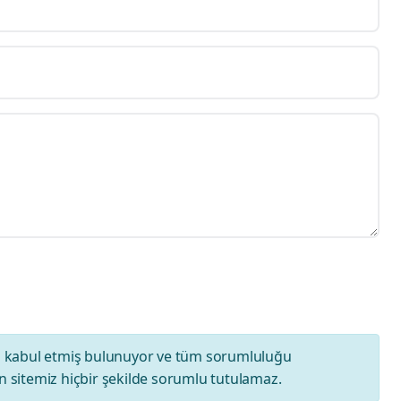
ı
kabul etmiş bulunuyor ve tüm sorumluluğu
 sitemiz hiçbir şekilde sorumlu tutulamaz.