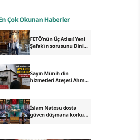
En Çok Okunan Haberler
FETÖ’nün Üç Atlısı! Yeni
Şafak’ın sorusunu Dini
Bülten cevaplıyor!
Sayın Münih din
hizmetleri Ateşesi Ahmet
Tanış! biz Türkiye’den
duyduk sen oradan
duymuyor musun?
İslam Natosu dosta
güven düşmana korku
saldı!