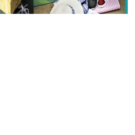
i ve
İstanbul KAGEM
, yaklaşan Ramazan
lam 1000 çocuğu ziyaret ederek, kıyafet, kitap,