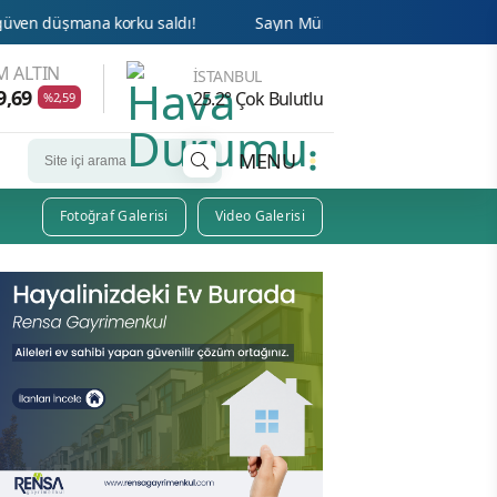
orku saldı!
Sayın Münih din hizmetleri Ateşesi Ahmet Tanış!
 ALTIN
İSTANBUL
9,69
25.2° Çok Bulutlu
%2,59
MENU
Fotoğraf Galerisi
Video Galerisi