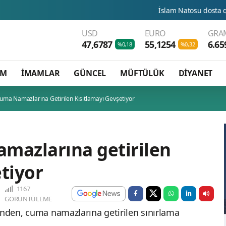
İslam Natosu dosta güven düşmana k
USD
EURO
GRAM
47,6787
55,1254
6.65
%0,18
%0,32
AM
İMAMLAR
GÜNCEL
MÜFTÜLÜK
DİYANET
uma Namazlarına Getirilen Kısıtlamayı Gevşetiyor
mazlarına getirilen
tiyor
1167
GÖRÜNTÜLEME
ünden, cuma namazlarına getirilen sınırlama