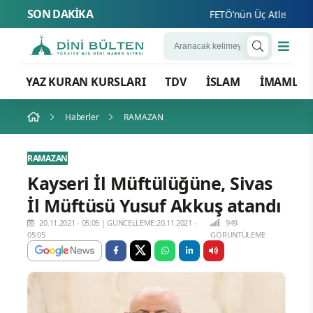
SON DAKİKA
FETÖ’nün Üç Atlısı! Yeni Ş
YAZ KURAN KURSLARI
TDV
İSLAM
İMAMLA
Haberler
RAMAZAN
RAMAZAN
Kayseri İl Müftülüğüne, Sivas
İl Müftüsü Yusuf Akkuş atandı
20.11.2021 - 05:05
|
GÜNCELLEME:20.11.2021 -
949
05:05
GÖRÜNTÜLEME