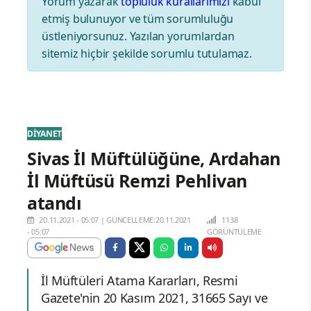
Yorum yazarak
topluluk kurallarımızı
kabul
etmiş bulunuyor ve tüm sorumluluğu
üstleniyorsunuz. Yazılan yorumlardan
sitemiz hiçbir şekilde sorumlu tutulamaz.
DİYANET
Sivas İl Müftülüğüne, Ardahan
İl Müftüsü Remzi Pehlivan
atandı
20.11.2021 - 05:07
|
GÜNCELLEME:20.11.2021
1138
- 05:07
GÖRÜNTÜLEME
İl Müftüleri Atama Kararları, Resmi
Gazete'nin 20 Kasım 2021, 31665 Sayı ve