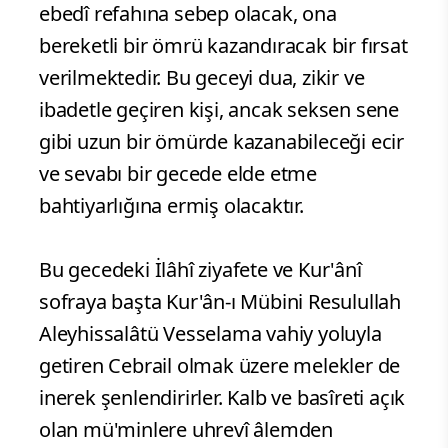
ebedî refahına sebep olacak, ona
bereketli bir ömrü kazandıracak bir fırsat
verilmektedir. Bu geceyi dua, zikir ve
ibadetle geçiren kişi, ancak seksen sene
gibi uzun bir ömürde kazanabileceği ecir
ve sevabı bir gecede elde etme
bahtiyarlığına ermiş olacaktır.
Bu gecedeki İlâhî ziyafete ve Kur'ânî
sofraya başta Kur'ân-ı Mübini Resulullah
Aleyhissalâtü Vesselama vahiy yoluyla
getiren Cebrail olmak üzere melekler de
inerek şenlendirirler. Kalb ve basîreti açık
olan mü'minlere uhrevî âlemden