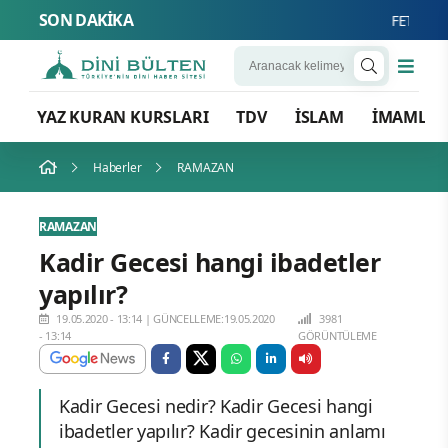
SON DAKİKA
FETÖ’nün Üç 
YAZ KURAN KURSLARI
TDV
İSLAM
İMAMLA
Haberler
RAMAZAN
RAMAZAN
Kadir Gecesi hangi ibadetler
yapılır?
19.05.2020 - 13:14
|
GÜNCELLEME:19.05.2020
3981
- 13:14
GÖRÜNTÜLEME
Kadir Gecesi nedir? Kadir Gecesi hangi
ibadetler yapılır? Kadir gecesinin anlamı