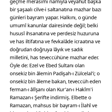
geçme merasimi namıyla veyahut başka
bir şaşaalı cilve-i saltanatına mazhar bazı
günleri bayram yapar. Halkını, o günde
umumî kanunlar dairesinde değil; belki
hususî ihsanatına ve perdesiz huzuruna
ve has iltifatına ve fevkalâde icraatına ve
doğrudan doğruya lâyık ve sadık
milletini, has teveccühüne mazhar eder.
Öyle de: Ezel ve Ebed Sultanı olan
onsekiz bin âlemin Padişah-ı Zülcelal'i; o
onsekiz bin âleme bakan, teveccüh eden
ferman-ı âlîşanı olan Kur'an-ı Hakîm'i
Ramazan-ı Şerifte indirmiş. Elbette o
Ramazan, mahsus bir bayram-ı İlahî ve