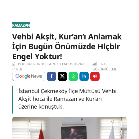
RAMAZAN
Vehbi Akşit, Kur’an’ı Anlamak
İçin Bugün Önümüzde Hiçbir
Engel Yoktur!
19.05.2020 - 16:38
|
GÜNCELLEME:19.05.2020
1606
- 16:38
GÖRÜNTÜLEME
İstanbul Çekmeköy İlçe Müftüsü Vehbi
Akşit hoca ile Ramazan ve Kur’an
üzerine konuştuk.