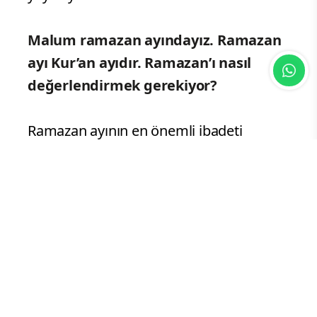
Malum ramazan ayındayız. Ramazan
ayı Kur’an ayıdır. Ramazan’ı nasıl
değerlendirmek gerekiyor?
Ramazan ayının en önemli ibadeti
oruçtur. İmsak vaktinden iftar vaktine
kadar yemeden, içmeden ve cinsel
ilişkiden uzak olmamız gerekiyor.
Normal zamanda helal olan bu fiiller,
Ramazan ayında bu vakitlerde
yasaklanıyor. İftardan imsak vaktine
kadar ise helal oluyor. Bir Müslüman
Ramazan ayında midesine oruç