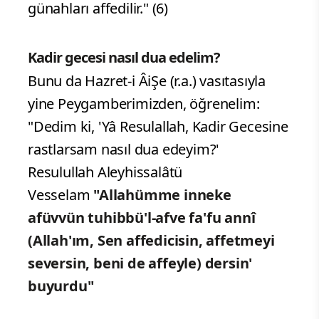
günahları affedilir." (6)
Kadir gecesi nasıl dua edelim?
Bunu da Hazret-i ÂiŞe (r.a.) vasıtasıyla
yine Peygamberimizden, öğrenelim:
"Dedim ki, 'Yâ Resulallah, Kadir Gecesine
rastlarsam nasıl dua edeyim?'
Resulullah Aleyhissalâtü
Vesselam
"Allahümme inneke
afüvvün tuhibbü'l-afve fa'fu annî
(Allah'ım, Sen affedicisin, affetmeyi
seversin, beni de affeyle) dersin'
buyurdu"