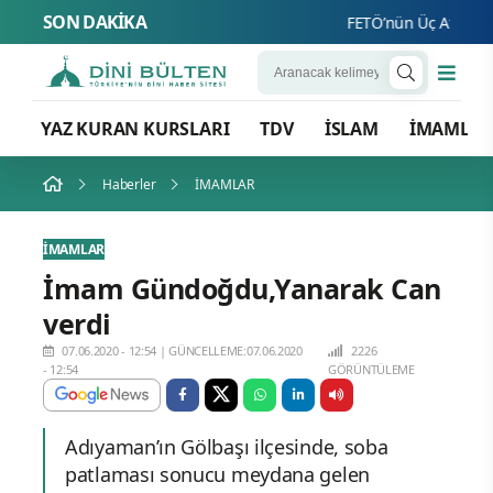
SON DAKİKA
FETÖ’nün Üç Atlısı! Yen
YAZ KURAN KURSLARI
TDV
İSLAM
İMAMLA
Haberler
İMAMLAR
İMAMLAR
İmam Gündoğdu,Yanarak Can
verdi
07.06.2020 - 12:54
|
GÜNCELLEME:07.06.2020
2226
- 12:54
GÖRÜNTÜLEME
Adıyaman’ın Gölbaşı ilçesinde, soba
patlaması sonucu meydana gelen