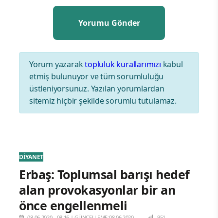
Yorum yazarak
topluluk kurallarımızı
kabul
etmiş bulunuyor ve tüm sorumluluğu
üstleniyorsunuz. Yazılan yorumlardan
sitemiz hiçbir şekilde sorumlu tutulamaz.
DİYANET
Erbaş: Toplumsal barışı hedef
alan provokasyonlar bir an
önce engellenmeli
08.06.2020 - 08:16
|
GÜNCELLEME:08.06.2020 -
951