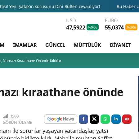
USD
EURO
47,5922
55,0374
%0,06
%0,06
AM
İMAMLAR
GÜNCEL
MÜFTÜLÜK
DİYANET
, Namazı Kıraathane Önünde Kıldılar
mazı kıraathane önünde
1500
GÖRÜNTÜLEME
mam ile sorunlar yaşayan vatandaşlar, yatsı
önünde birlikte kıldı. Mahalle muhtarı Saffet