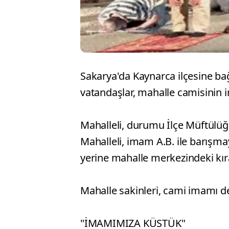
Sakarya'da Kaynarca ilçesine ba
vatandaşlar, mahalle camisinin i
Mahalleli, durumu İlçe Müftülüğü
Mahalleli, imam A.B. ile barışm
yerine mahalle merkezindeki kır
Mahalle sakinleri, cami imamı de
"İMAMIMIZA KÜSTÜK"