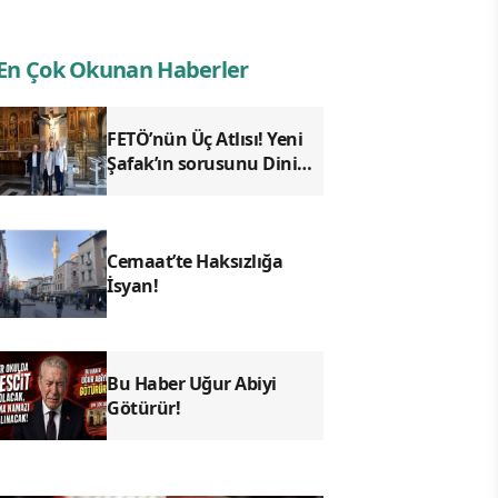
En Çok Okunan Haberler
FETÖ’nün Üç Atlısı! Yeni
Şafak’ın sorusunu Dini
Bülten cevaplıyor!
Cemaat’te Haksızlığa
İsyan!
Bu Haber Uğur Abiyi
Götürür!