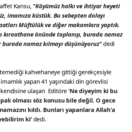
affet Kansu,
"Köyümüz halkı ve ihtiyar heyeti
, imamıza küstük. Bu sebepten dolayı
caatları Müftülük ve diğer makamlara yaptık.
ıp kıraathane önünde toplanıp, burada namaz
r burada namaz kılmayı düşünüyoruz"
dedi
temediği kahvehaneye gittiği gerekçesiyle
e imamlık yapan 41 yaşındaki din görevlisi
 kendisine ulaşan Editöre ‘
Ne diyeyim ki bu
palı olması söz konusu bile değil. O gece
mazını kıldı. Bunları yapanlara Allah'a
ebilirim ki’
dedi.