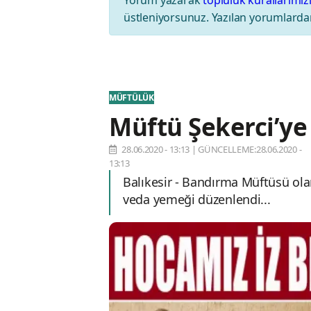
üstleniyorsunuz. Yazılan yorumlardan
MÜFTÜLÜK
Müftü Şekerci’ye
28.06.2020 - 13:13
|
GÜNCELLEME:28.06.2020 -
13:13
Balıkesir - Bandırma Müftüsü ola
veda yemeği düzenlendi...