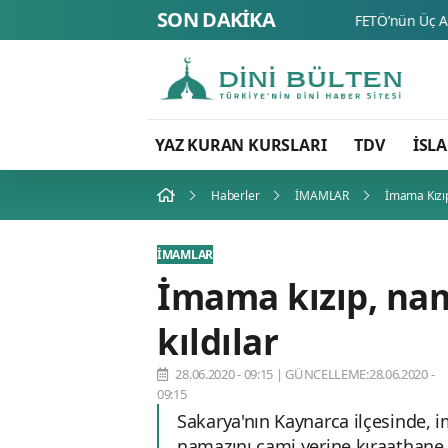
SON DAKİKA
YAZ KURAN KURSLARI
TDV
İSL
Haberler
İMAMLAR
İmama Kızıp
İMAMLAR
İmama kızıp, na
kıldılar
28.06.2020 - 09:15
|
GÜNCELLEME:28.06.2020 -
09:15
Sakarya'nın Kaynarca ilçesinde, i
namazını cami yerine kıraathane 