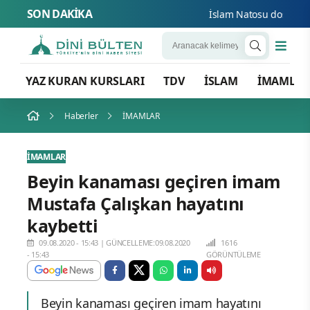
SON DAKİKA
İslam Natosu dosta güve
YAZ KURAN KURSLARI
TDV
İSLAM
İMAMLA
Haberler
İMAMLAR
İMAMLAR
Beyin kanaması geçiren imam
Mustafa Çalışkan hayatını
kaybetti
09.08.2020 - 15:43
|
GÜNCELLEME:09.08.2020
1616
- 15:43
GÖRÜNTÜLEME
Beyin kanaması geçiren imam hayatını