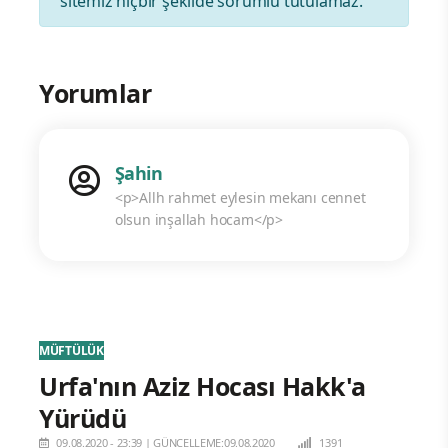
sitemiz hiçbir şekilde sorumlu tutulamaz.
Yorumlar
Şahin
<p>Allh rahmet eylesin mekanı cennet
olsun inşallah hocam</p>
MÜFTÜLÜK
Urfa'nın Aziz Hocası Hakk'a
Yürüdü
09.08.2020 - 23:39
|
GÜNCELLEME:09.08.2020
1391