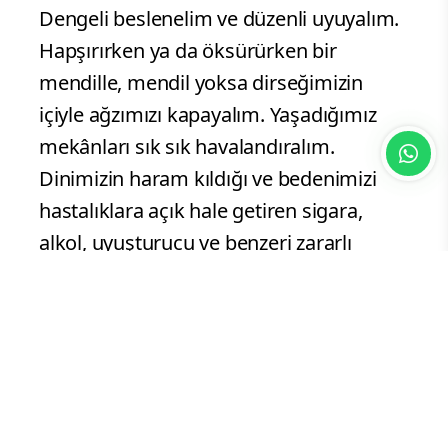
Dengeli beslenelim ve düzenli uyuyalım.
Hapşırırken ya da öksürürken bir
mendille, mendil yoksa dirseğimizin
içiyle ağzımızı kapayalım. Yaşadığımız
mekânları sık sık havalandıralım.
Dinimizin haram kıldığı ve bedenimizi
hastalıklara açık hale getiren sigara,
alkol, uyuşturucu ve benzeri zararlı
maddelerden uzak duralım” denildi.
Sınır ötesi mesajı
Hutbede, sınır ötesinde bulunan Türk
Silahlı Kuvvetleri’ne de değinildi: “Yüce