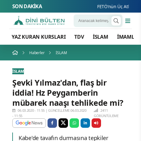
SON DAKİKA
FETÖ’nün Üç Atlısı! Yeni 
YAZ KURAN KURSLARI
TDV
İSLAM
İMAMLA
Haberler
İSLAM
İSLAM
Şevki Yılmaz'dan, flaş bir
iddia! Hz Peygamberin
mübarek naaşı tehlikede mi?
06.03.2020 - 11:55
|
GÜNCELLEME:06.03.2020
2411
- 11:55
GÖRÜNTÜLEME
Kabe'de tavafın durmasına tepkiler