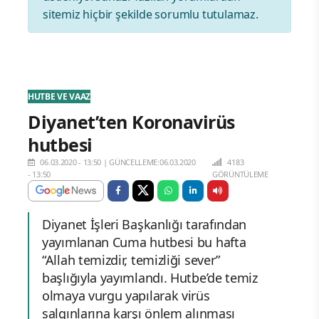
sitemiz hiçbir şekilde sorumlu tutulamaz.
HUTBE VE VAAZ
Diyanet’ten Koronavirüs
hutbesi
06.03.2020 - 13:50
|
GÜNCELLEME:06.03.2020
4183
- 13:50
GÖRÜNTÜLEME
Diyanet İşleri Başkanlığı tarafından
yayımlanan Cuma hutbesi bu hafta
“Allah temizdir, temizliği sever”
başlığıyla yayımlandı. Hutbe’de temiz
olmaya vurgu yapılarak virüs
salgınlarına karşı önlem alınması