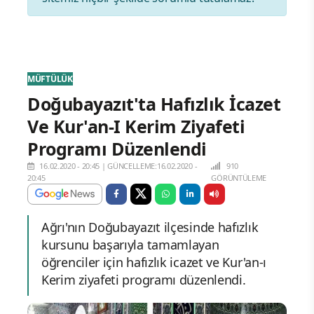
MÜFTÜLÜK
Doğubayazıt'ta Hafızlık İcazet
Ve Kur'an-I Kerim Ziyafeti
Programı Düzenlendi
16.02.2020 - 20:45
|
GÜNCELLEME:16.02.2020 -
910
20:45
GÖRÜNTÜLEME
Ağrı'nın Doğubayazıt ilçesinde hafızlık
kursunu başarıyla tamamlayan
öğrenciler için hafızlık icazet ve Kur'an-ı
Kerim ziyafeti programı düzenlendi.