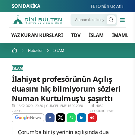
SON DAKİKA
FETÖ’nün Üç Atlısı! Yeni Ş
YAZ KURAN KURSLARI
TDV
İSLAM
İMAMLA
Haberler
İSLAM
İSLAM
İlahiyat profesörünün Açılış
duasını hiç bilmiyorum sözleri
Numan Kurtulmuş'u şaşırttı
16.02.2020 - 20:36
|
GÜNCELLEME:16.02.2020
4032
- 20:36
GÖRÜNTÜLEME
Çorum'da bir iş yerinin açılışında dua