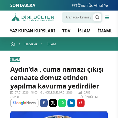
SON DAKİKA
FETÖ’nün Üç Atlısı! Yeni Şafak
YAZ KURAN KURSLARI
TDV
İSLAM
İMAMLA
Haberler
İSLAM
İSLAM
Aydın'da , cuma namazı çıkışı
cemaate domuz etinden
yapılma kavurma yedirdiler
07.01.2026 - 18:00
|
GÜNCELLEME:07.01.2026
2783
- 18:00
GÖRÜNTÜLEME