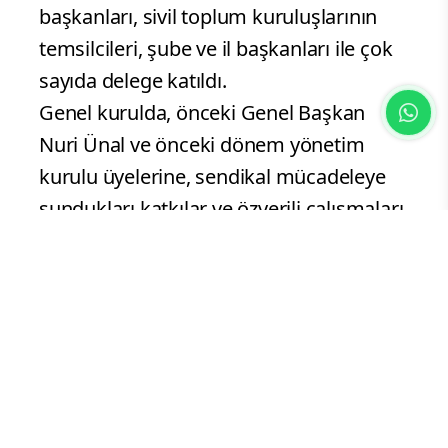
başkanları, sivil toplum kuruluşlarının
temsilcileri, şube ve il başkanları ile çok
sayıda delege katıldı.
Genel kurulda, önceki Genel Başkan
Nuri Ünal ve önceki dönem yönetim
kurulu üyelerine, sendikal mücadeleye
sundukları katkılar ve özverili çalışmaları
dolayısıyla teşekkür edildi.
Program, birlik, beraberlik ve kardeşlik
vurgusunun ön plana çıktığı mesajlarla
tamamlandı. Genel kurulun; ülkeye,
sendikaya, teşkilata ve tüm Diyanet
çalışanlarına hayırlı olması temennisinde
bulunuldu.