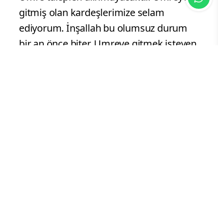
gitmiş olan kardeşlerimize selam
ediyorum. İnşallah bu olumsuz durum
bir an önce biter. Umreye gitmek isteyen
kardeşlerim müracatlarını tekrar
yaparlar ve umrelerine giderler dedi.
Dini Bülten Haber Merkezi
Dijital Haber Editörü
Yorum Yazın