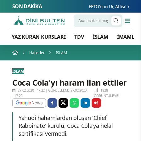
SON DAKİKA
FETÖ’nün Üç Atlısı! Yeni Şafa
YAZ KURAN KURSLARI
TDV
İSLAM
İMAMLA
Haberler
İSLAM
İSLAM
Coca Cola'yı haram ilan ettiler
27.02.2020 - 17:22
|
GÜNCELLEME:27.02.2020
1828
- 17:22
GÖRÜNTÜLEME
Yahudi hahamlardan oluşan 'Chief
Rabbinate' kurulu, Coca Cola’ya helal
sertifikası vermedi.