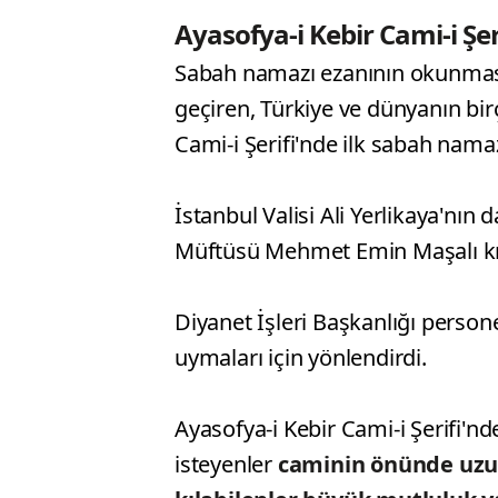
Ayasofya-i Kebir Cami-i Şer
Sabah namazı ezanının okunmas
geçiren, Türkiye ve dünyanın bi
Cami-i Şerifi'nde ilk sabah nama
İstanbul Valisi Ali Yerlikaya'nın
Müftüsü Mehmet Emin Maşalı kıl
Diyanet İşleri Başkanlığı person
uymaları için yönlendirdi.
Ayasofya-i Kebir Cami-i Şerifi'n
isteyenler
caminin önünde uzun