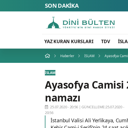
SON DAKİKA
FETÖ’
YAZ KURAN KURSLARI
TDV
İSL
Haberler
İSLAM
Ayasofya Camis
İSLAM
Ayasofya Camisi 2
namazı
25.07.2020 - 20:56
|
GÜNCELLEME:25.07.2020 -
20:56
İstanbul Valisi Ali Yerlikaya, C
Kebir Cami-i Şerifi'nin 24 saat aç