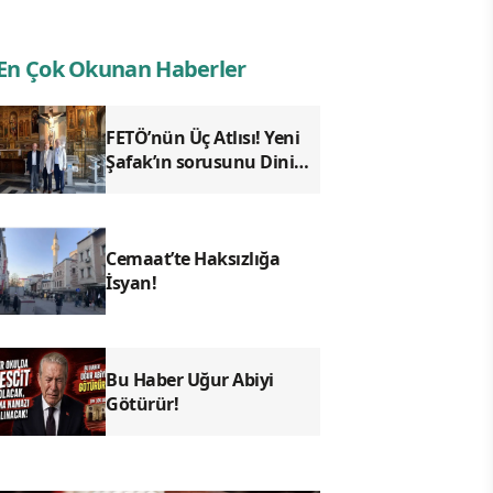
En Çok Okunan Haberler
FETÖ’nün Üç Atlısı! Yeni
Şafak’ın sorusunu Dini
Bülten cevaplıyor!
Cemaat’te Haksızlığa
İsyan!
Bu Haber Uğur Abiyi
Götürür!