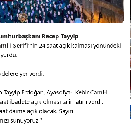
umhurbaşkanı Recep Tayyip
mi-i Şerifi
'nin 24 saat açık kalması yönündeki
uyurdu.
adelere yer verdi:
Tayyip Erdoğan, Ayasofya-i Kebir Cami-i
aat ibadete açık olması talimatını verdi.
saat daima açık olacak. Sayın
ızı sunuyoruz."