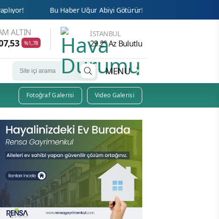
u Haber Uğur Abiyi Götürür!
Cemaat’te Haksızlığa İsyan!
AM ALTIN
İSTANBUL
07,53
29.2° Az Bulutlu
%1,78
MENU
Fotoğraf Galerisi
Video Galerisi