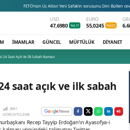
nün Üç Atlısı! Yeni Şafak’ın sorusunu Dini Bülten cevaplıyor!
B
USD
EURO
GR
47,6980
55,0245
6.6
%0,17
%0,03
AM
İMAMLAR
GÜNCEL
MÜFTÜLÜK
DİYANET
i 24 Saat Açık Ve Ilk Sabah Namazı
4 saat açık ve ilk sabah
2661
GÖRÜNTÜLEME
umhurbaşkanı Recep Tayyip Erdoğan'ın Ayasofya-i
ık kalması yönündeki talimatını Twitter