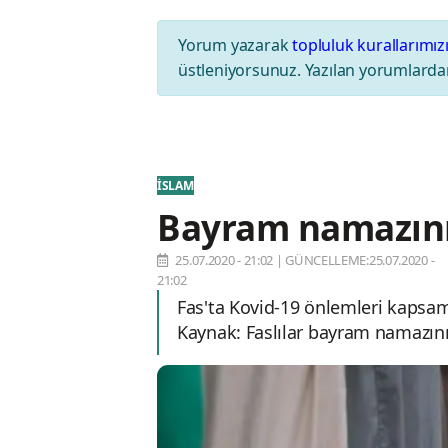
Yorum yazarak
topluluk kurallarımız
üstleniyorsunuz. Yazılan yorumlardan
İSLAM
Bayram namazını
25.07.2020 - 21:02
|
GÜNCELLEME:25.07.2020 -
21:02
Fas'ta Kovid-19 önlemleri kapsa
Kaynak: Faslılar bayram namazını