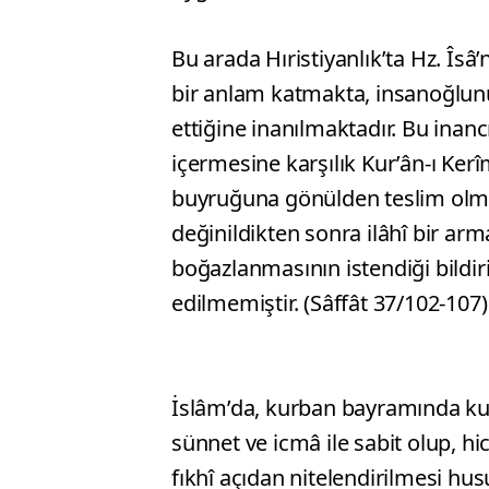
Bu arada Hıristiyanlık’ta Hz. Îs
bir anlam katmakta, insanoğlunun
ettiğine inanılmaktadır. Bu inanc
içermesine karşılık Kur’ân-ı Kerî
buyruğuna gönülden teslim olma
değinildikten sonra ilâhî bir a
boğazlanmasının istendiği bildir
edilmemiştir. (Sâffât 37/102-107)
İslâm’da, kurban bayramında ku
sünnet ve icmâ ile sabit olup, hi
fıkhî açıdan nitelendirilmesi hus