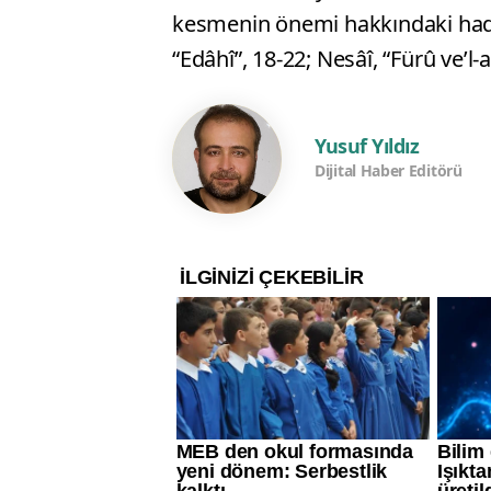
kesmenin önemi hakkındaki hadis
“Edâhî”, 18-22; Nesâî, “Fürû ve’l-a
Yusuf Yıldız
Dijital Haber Editörü