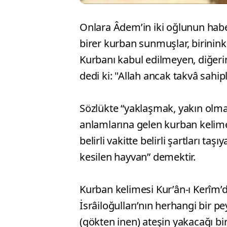
Onlara Âdem’in iki oğlunun haber
birer kurban sunmuşlar, birininki
Kurbanı kabul edilmeyen, diğeri
dedi ki: "Allah ancak takvâ sahip
Sözlükte “yaklaşmak, yakın olmak
anlamlarına gelen kurban kelimes
belirli vakitte belirli şartları 
kesilen hayvan” demektir.
Kurban kelimesi Kur’ân-ı Kerîm’
İsrâiloğulları’nın herhangi bir 
(gökten inen) ateşin yakacağı b