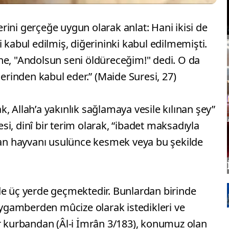
ini gerçeğe uygun olarak anlat: Hani ikisi de
 kabul edilmiş, diğerininki kabul edilmemişti.
ne, "Andolsun seni öldüreceğim!" dedi. O da
lerinden kabul eder.” (Maide Suresi, 27)
, Allah’a yakınlık sağlamaya vesile kılınan şey”
i, dinî bir terim olarak, “ibadet maksadıyla
taşıyan hayvanı usulünce kesmek veya bu şekilde
de üç yerde geçmektedir. Bunlardan birinde
peygamberden mûcize olarak istedikleri ve
ir kurbandan (Âl-i İmrân 3/183), konumuz olan