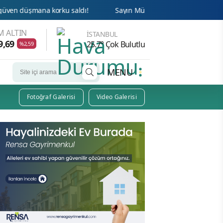
rku saldı!
Sayın Münih din hizmetleri Ateşesi Ahmet Tanış! 
 ALTIN
İSTANBUL
9,69
25.7° Çok Bulutlu
%2,59
MENU
Fotoğraf Galerisi
Video Galerisi