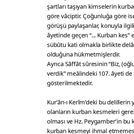
şartları taşıyan kimselerin kur
göre vâciptir. Çoğunluğa göre i
görüşü paylaşanlar, konuyla ilgili
âyetinde geçen “... Kurban kes” e
sübûtu kati olmakla birlikte delâ
olduğuna hükmetmişlerdir.
Ayrıca Sâffât sûresinin “Biz, (oğ
verdik” meâlindeki 107. âyeti de
gösterilmektedir.
Kur’ân-ı Kerîm’deki bu delillerin
olanların kurban kesmeleri gerek
olması ve Hz. Peygamber’in bu
kurban kesmeyi ihmal etmemesi 