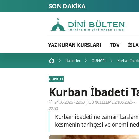
SON DAKİKA
YAZ KURAN KURSLARI
TDV
İSL
Haberler
GÜNCEL
Kurban İbadet
GÜNCEL
Kurban İbadeti T
24.05.2026 - 22:50
|
GÜNCELLEME:24.05.2026 -
22:50
Kurban ibadeti ne zaman başlamış
kesmenin tarihçesi ve önemi nedi