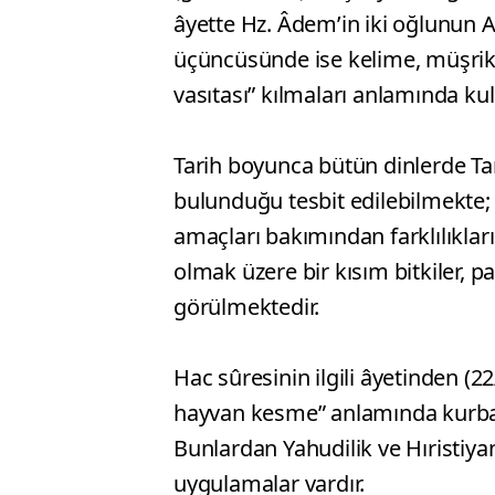
âyette Hz. Âdem’in iki oğlunun Al
üçüncüsünde ise kelime, müşrikler
vasıtası” kılmaları anlamında kull
Tarih boyunca bütün dinlerde T
bulunduğu tesbit edilebilmekte; 
amaçları bakımından farklılıklar
olmak üzere bir kısım bitkiler, p
görülmektedir.
Hac sûresinin ilgili âyetinden (2
hayvan kesme” anlamında kurban
Bunlardan Yahudilik ve Hıristiyanl
uygulamalar vardır.