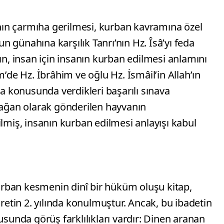
â’nın çarmıha gerilmesi, kurban kavramına özel
 günahına karşılık Tanrı’nın Hz. Îsâ’yı feda
ın, insan için insanın kurban edilmesi anlamını
m’de Hz. İbrâhim ve oğlu Hz. İsmâil’in Allah’ın
 konusunda verdikleri başarılı sınava
rmağan olarak gönderilen hayvanın
ilmiş, insanın kurban edilmesi anlayışı kabul
rban kesmenin dinî bir hüküm oluşu kitap,
cretin 2. yılında konulmuştur. Ancak, bu ibadetin
usunda görüş farklılıkları vardır: Dinen aranan