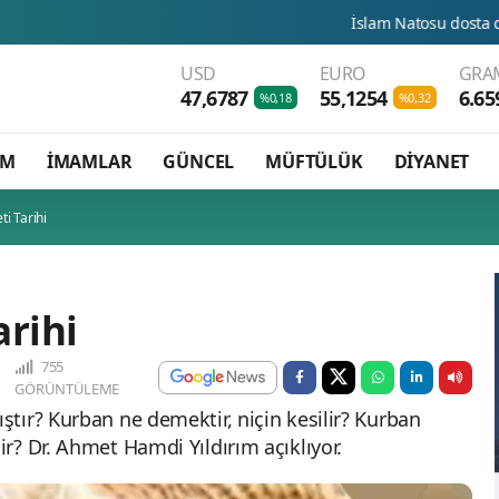
İslam Natosu dosta güven düşmana ko
USD
EURO
GRAM
47,6787
55,1254
6.65
%0,18
%0,32
AM
İMAMLAR
GÜNCEL
MÜFTÜLÜK
DİYANET
i Tarihi
arihi
755
GÖRÜNTÜLEME
tır? Kurban ne demektir, niçin kesilir? Kurban
r? Dr. Ahmet Hamdi Yıldırım açıklıyor.