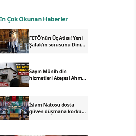
En Çok Okunan Haberler
FETÖ’nün Üç Atlısı! Yeni
Şafak’ın sorusunu Dini
Bülten cevaplıyor!
Sayın Münih din
hizmetleri Ateşesi Ahmet
Tanış! biz Türkiye’den
duyduk sen oradan
duymuyor musun?
İslam Natosu dosta
güven düşmana korku
saldı!