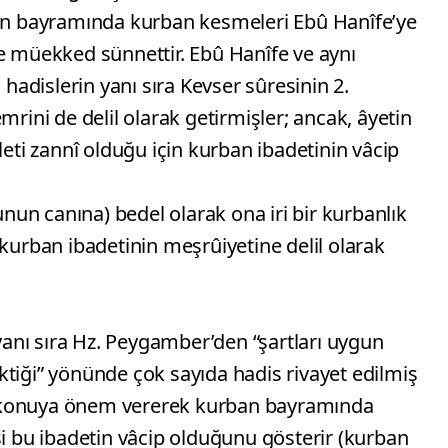
ban bayramında kurban kesmeleri Ebû Hanîfe’ye
se müekked sünnettir. Ebû Hanîfe ve aynı
 hadislerin yanı sıra Kevser sûresinin 2.
mrini de delil olarak getirmişler; ancak, âyetin
leti zannî olduğu için kurban ibadetinin vâcip
lunun canına) bedel olarak ona iri bir kurbanlık
 kurban ibadetinin meşrûiyetine delil olarak
 yanı sıra Hz. Peygamber’den “şartları uygun
tiği” yönünde çok sayıda hadis rivayet edilmiş
 konuya önem vererek kurban bayramında
bu ibadetin vâcip olduğunu gösterir (kurban