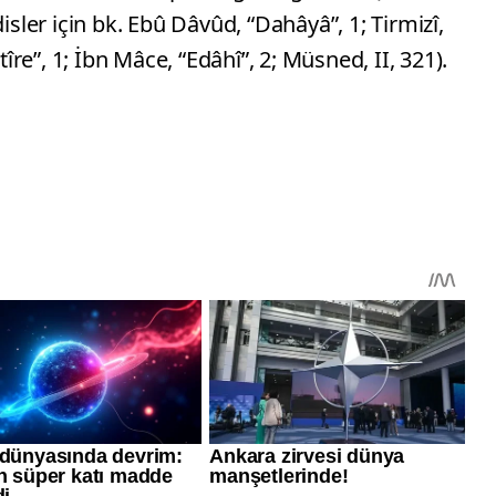
ler için bk. Ebû Dâvûd, “Dahâyâ”, 1; Tirmizî,
tîre”, 1; İbn Mâce, “Edâhî”, 2; Müsned, II, 321).