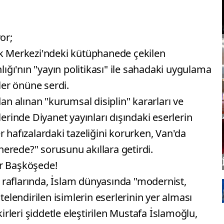
or;
ik Merkezi'ndeki kütüphanede çekilen
nlığı'nın "yayın politikası" ile sahadaki uygulama
er önüne serdi.
dan alınan "kurumsal disiplin" kararları ve
lerinde Diyanet yayınları dışındaki eserlerin
r hafızalardaki tazeliğini korurken, Van'da
erede?" sorusunu akıllara getirdi.
er Başköşede!
raflarında, İslam dünyasında "modernist,
telendirilen isimlerin eserlerinin yer alması
kirleri şiddetle eleştirilen Mustafa İslamoğlu,