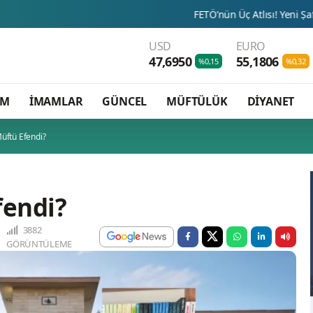
FETÖ’nün Üç Atlısı! Yeni Şafak’ın sorusunu Dini Bülten 
USD
EURO
47,6950
55,1806
%0,15
%0,32
AM
İMAMLAR
GÜNCEL
MÜFTÜLÜK
DİYANET
Müftü Efendi?
fendi?
3882
GÖRÜNTÜLEME