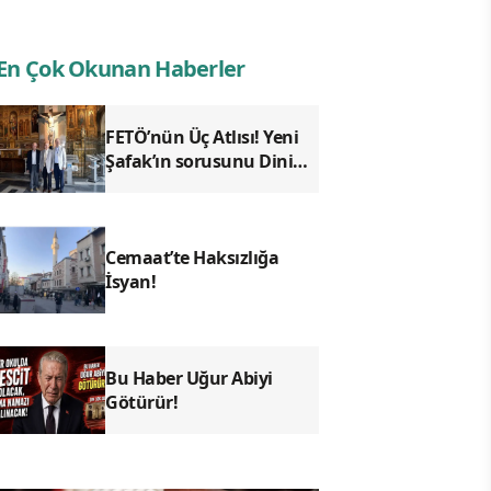
En Çok Okunan Haberler
FETÖ’nün Üç Atlısı! Yeni
Şafak’ın sorusunu Dini
Bülten cevaplıyor!
Cemaat’te Haksızlığa
İsyan!
Bu Haber Uğur Abiyi
Götürür!