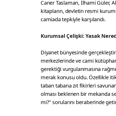
Caner Taslaman, İlhami Güler, Ali
kitapların, devletin resmi kuru
camiada tepkiyle karşılandı.
Kurumsal Çelişki: Yasak Nere
Diyanet bünyesinde gerçekleştiri
merkezlerinde ve cami kütüphan
gerektiği vurgulanmasına rağme
merak konusu oldu. Özellikle it
taban tabana zıt fikirleri savuna
olması beklenen bir mekanda ser
mi?" sorularını beraberinde getir