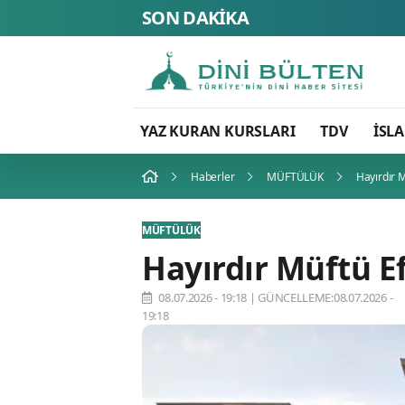
SON DAKİKA
YAZ KURAN KURSLARI
TDV
İSL
Haberler
MÜFTÜLÜK
Hayırdır 
MÜFTÜLÜK
Hayırdır Müftü E
08.07.2026 - 19:18
|
GÜNCELLEME:08.07.2026 -
19:18