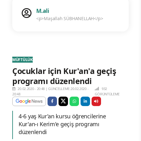
M.ali
<p>Maşallah SÜBHANELLAH</p>
MÜFTÜLÜK
Çocuklar için Kur'an'a geçiş
programı düzenlendi
20.02.2020 - 20:48
|
GÜNCELLEME:20.02.2020 -
932
20:48
GÖRÜNTÜLEME
4-6 yaş Kur'an kursu öğrencilerine
Kur'an-ı Kerim'e geçiş programı
düzenlendi