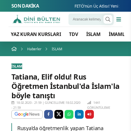
SON DAKİKA
FETÖ’nün Üç Atlısı! Yeni Şafak’ın 
YAZ KURAN KURSLARI
TDV
İSLAM
İMAMLA
Haberler
İSLAM
İSLAM
Tatiana, Elif oldu! Rus
Öğretmen İstanbul'da İslam'la
böyle tanıştı
18.02.2020 - 21:59
|
GÜNCELLEME:18.02.2020
1441
- 21:59
GÖRÜNTÜLEME
Rusya’da öğretmenlik yapan Tatiana