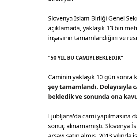
Slovenya İslam Birliği Genel Sek
açıklamada, yaklaşık 13 bin metr
inşasının tamamlandığını ve resmi
"50 YIL BU CAMİYİ BEKLEDİK"
Caminin yaklaşık 10 gün sonra ku
şey tamamlandı. Dolayısıyla ca
bekledik ve sonunda ona kav
Ljubljana'da cami yapılmasına dai
sonuç alınamamıştı. Slovenya İsl
arsayı satın almış, 2013 yılında i