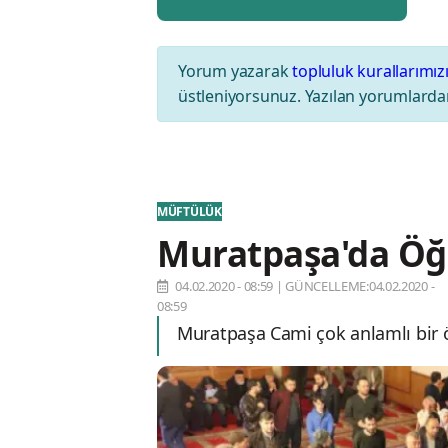
Yorum yazarak
topluluk kurallarımız
üstleniyorsunuz. Yazılan yorumlardan
MÜFTÜLÜK
Muratpaşa'da Öğr
04.02.2020 - 08:59
|
GÜNCELLEME:04.02.2020 -
08:59
Muratpaşa Cami çok anlamlı bir öd