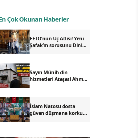
En Çok Okunan Haberler
FETÖ’nün Üç Atlısı! Yeni
Şafak’ın sorusunu Dini
Bülten cevaplıyor!
Sayın Münih din
hizmetleri Ateşesi Ahmet
Tanış! biz Türkiye’den
duyduk sen oradan
duymuyor musun?
İslam Natosu dosta
güven düşmana korku
saldı!