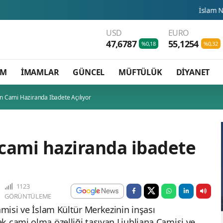
İslam Natosu dosta gü
USD
EURO
47,6787
55,1254
%0,18
%0,32
AM
İMAMLAR
GÜNCEL
MÜFTÜLÜK
DİYANET
en Cami Haziranda Ibadete Açılıyor
 cami haziranda ibadete
1123
GÖRÜNTÜLEME
amisi ve İslam Kültür Merkezinin inşası
k cami olma özelliği taşıyan Ljubljana Camisi ve