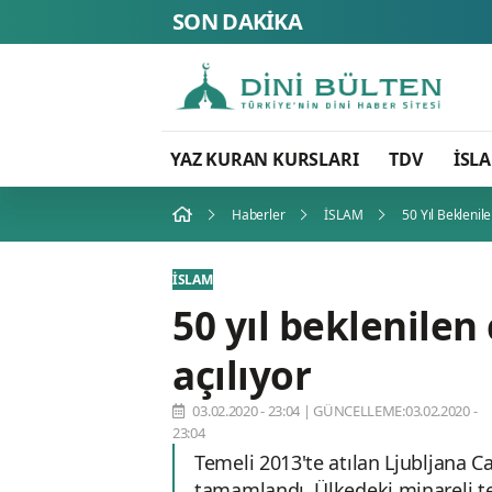
SON DAKİKA
YAZ KURAN KURSLARI
TDV
İSL
Haberler
İSLAM
50 Yıl Beklenil
İSLAM
50 yıl beklenilen
açılıyor
03.02.2020 - 23:04
|
GÜNCELLEME:03.02.2020 -
23:04
Temeli 2013'te atılan Ljubljana C
tamamlandı. Ülkedeki minareli te