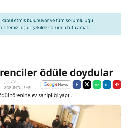
ı
kabul etmiş bulunuyor ve tüm sorumluluğu
 sitemiz hiçbir şekilde sorumlu tutulamaz.
enciler ödüle doydular
738
GÖRÜNTÜLEME
ül törenine ev sahipliği yaptı.