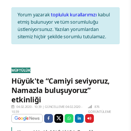
Yorum yazarak
topluluk kurallarımızı
kabul
etmiş bulunuyor ve tüm sorumluluğu
üstleniyorsunuz. Yazılan yorumlardan
sitemiz hiçbir şekilde sorumlu tutulamaz.
MÜFTÜLÜK
Hüyük'te “Camiyi seviyoruz,
Namazla buluşuyoruz”
etkinliği
04.02.2020 - 10:39
|
GÜNCELLEME:04.02.2020 -
876
10:39
GÖRÜNTÜLEME