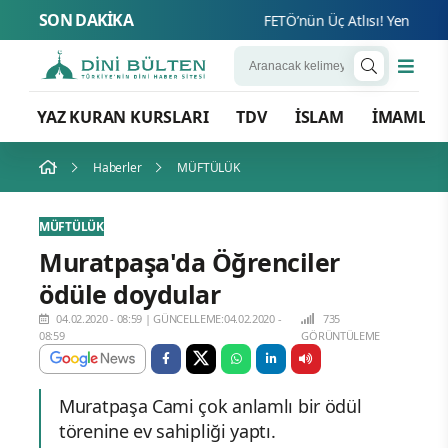
SON DAKİKA
FETÖ’nün Üç Atlısı! Yeni Şafak’ı
YAZ KURAN KURSLARI
TDV
İSLAM
İMAMLA
Haberler
MÜFTÜLÜK
MÜFTÜLÜK
Muratpaşa'da Öğrenciler
ödüle doydular
04.02.2020 - 08:59
|
GÜNCELLEME:04.02.2020 -
735
08:59
GÖRÜNTÜLEME
Muratpaşa Cami çok anlamlı bir ödül
törenine ev sahipliği yaptı.