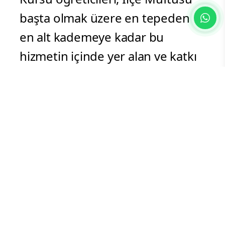
başta olmak üzere en tepeden
en alt kademeye kadar bu
hizmetin içinde yer alan ve katkı
sunan herkese teşekkür etti”.
Vali Bilmez İpekyolu İlçe
Müftülüğünün temin ettiği
hediyeleri Kur’an Kursu
öğrencilerine verirken,
çocuklarla yakından ilgilenerek
onlarla birebir sohbet etti.
İpekyolu ilçe müftülüğünce