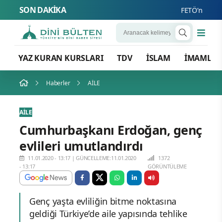
SON DAKİKA
FETÖ’nün Üç Atlıs
YAZ KURAN KURSLARI
TDV
İSLAM
İMAMLA
Haberler
AİLE
AİLE
Cumhurbaşkanı Erdoğan, genç
evlileri umutlandırdı
11.01.2020 - 13:17
|
GÜNCELLEME:11.01.2020
1372
- 13:17
GÖRÜNTÜLEME
Genç yaşta evliliğin bitme noktasına
geldiği Türkiye’de aile yapısında tehlike