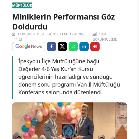
MÜFTÜLÜK
Miniklerin Performansı Göz
Doldurdu
12.01.2020 - 11:53
|
GÜNCELLEME:12.01.2020
1081
- 11:53
GÖRÜNTÜLEME
İpekyolu İlçe Müftülüğüne bağlı
Değerler 4-6 Yaş Kur’an Kursu
öğrencilerinin hazırladığı ve sunduğu
dönem sonu programı Van İl Müftülüğü
Konferans salonunda düzenlendi.