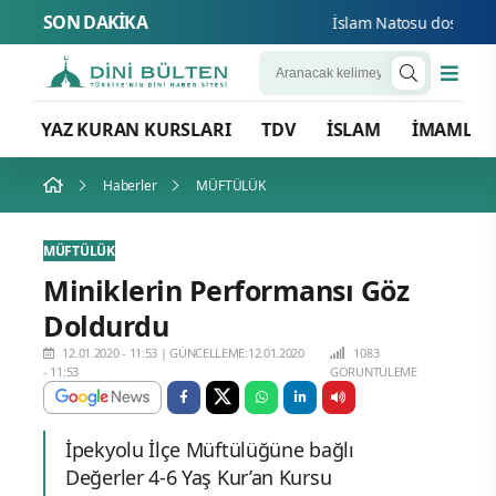
SON DAKİKA
İslam Natosu dosta güven
YAZ KURAN KURSLARI
TDV
İSLAM
İMAMLA
Haberler
MÜFTÜLÜK
MÜFTÜLÜK
Miniklerin Performansı Göz
Doldurdu
12.01.2020 - 11:53
|
GÜNCELLEME:12.01.2020
1083
- 11:53
GÖRÜNTÜLEME
İpekyolu İlçe Müftülüğüne bağlı
Değerler 4-6 Yaş Kur’an Kursu