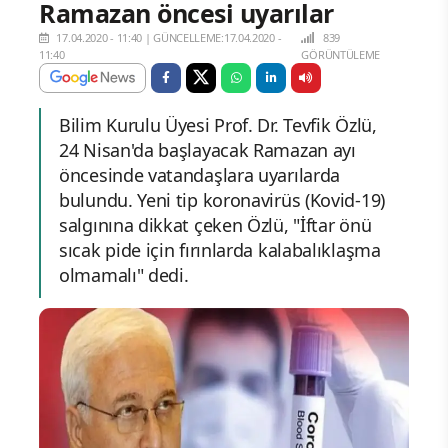
Ramazan öncesi uyarılar
17.04.2020 - 11:40
|
GÜNCELLEME:17.04.2020 -
839
11:40
GÖRÜNTÜLEME
Bilim Kurulu Üyesi Prof. Dr. Tevfik Özlü,
24 Nisan'da başlayacak Ramazan ayı
öncesinde vatandaşlara uyarılarda
bulundu. Yeni tip koronavirüs (Kovid-19)
salgınına dikkat çeken Özlü, "İftar önü
sıcak pide için fırınlarda kalabalıklaşma
olmamalı" dedi.