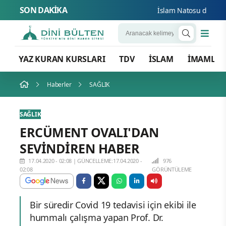
SON DAKİKA
İslam Natosu dosta güv
YAZ KURAN KURSLARI
TDV
İSLAM
İMAMLA
Haberler
SAĞLIK
SAĞLIK
ERCÜMENT OVALI'DAN
SEVİNDİREN HABER
17.04.2020 - 02:08
|
GÜNCELLEME:17.04.2020 -
976
02:08
GÖRÜNTÜLEME
Bir süredir Covid 19 tedavisi için ekibi ile
hummalı çalışma yapan Prof. Dr.