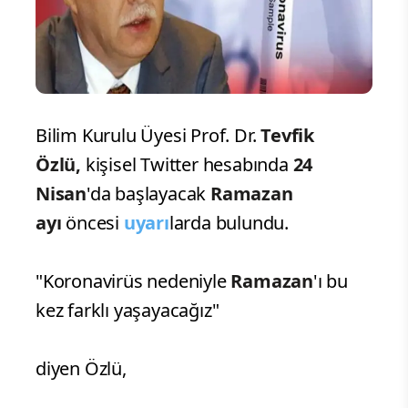
Bilim Kurulu Üyesi Prof. Dr.
Tevfik
Özlü,
kişisel Twitter hesabında
24
Nisan
'da başlayacak
Ramazan
ayı
öncesi
uyarı
larda bulundu.
"Koronavirüs nedeniyle
Ramazan
'ı bu
kez farklı yaşayacağız"
diyen Özlü,