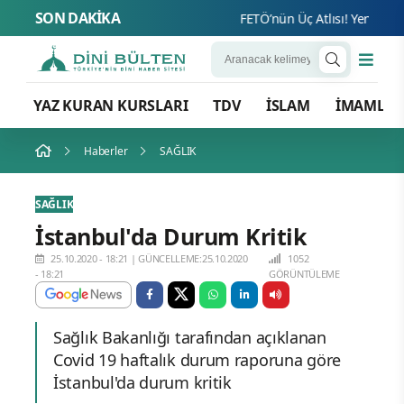
SON DAKİKA
FETÖ’nün Üç Atlısı! Yeni Şafak’ı
YAZ KURAN KURSLARI
TDV
İSLAM
İMAMLA
Haberler
SAĞLIK
SAĞLIK
İstanbul'da Durum Kritik
25.10.2020 - 18:21
|
GÜNCELLEME:25.10.2020
1052
- 18:21
GÖRÜNTÜLEME
Sağlık Bakanlığı tarafından açıklanan
Covid 19 haftalık durum raporuna göre
İstanbul'da durum kritik