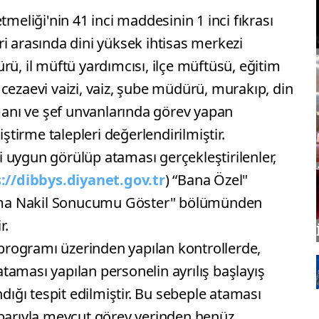
eliği'nin 41 inci maddesinin 1 inci fıkrası
eri arasında dini yüksek ihtisas merkezi
, il müftü yardımcısı, ilçe müftüsü, eğitim
, cezaevi vaizi, vaiz, şube müdürü, murakıp, din
manı ve şef unvanlarında görev yapan
ştirme talepleri değerlendirilmiştir.
i uygun görülüp ataması gerçekleştirilenler,
://dibbys.diyanet.gov.tr
) “Bana Özel"
ama Nakil Sonucumu Göster" bölümünden
r.
programı üzerinden yapılan kontrollerde,
ataması yapılan personelin ayrılış başlayış
ığı tespit edilmiştir. Bu sebeple ataması
tibarıyla mevcut görev yerinden henüz