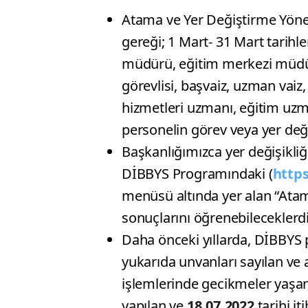
Atama ve Yer Değiştirme Yönetm
gereği; 1 Mart- 31 Mart tarihl
müdürü, eğitim merkezi müdürü
görevlisi, başvaiz, uzman vaiz
hizmetleri uzmanı, eğitim uz
personelin görev veya yer deği
Başkanlığımızca yer değişikliğ
DİBBYS Programındaki (
https
menüsü altında yer alan “At
sonuçlarını öğrenebileceklerdi
Daha önceki yıllarda, DİBBYS 
yukarıda unvanları sayılan ve 
işlemlerinde gecikmeler yaşand
yapılan ve
18.07.2022
tarihi i