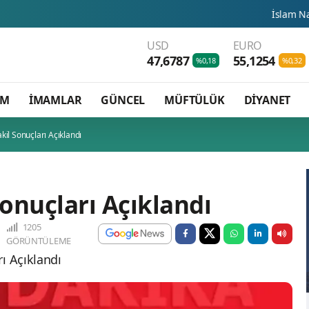
İslam Natosu dosta gü
USD
EURO
47,6787
55,1254
%0,18
%0,32
AM
İMAMLAR
GÜNCEL
MÜFTÜLÜK
DİYANET
il Sonuçları Açıklandı
onuçları Açıklandı
1205
GÖRÜNTÜLEME
ı Açıklandı