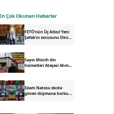
En Çok Okunan Haberler
FETÖ’nün Üç Atlısı! Yeni
Şafak’ın sorusunu Dini
Bülten cevaplıyor!
Sayın Münih din
hizmetleri Ateşesi Ahmet
Tanış! biz Türkiye’den
duyduk sen oradan
duymuyor musun?
İslam Natosu dosta
güven düşmana korku
saldı!