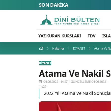
SON DAKİKA
YAZ KURAN KURSLARI
TDV
İSL
Haberler
DİYANET
Atama Ve Nak
DİYANET
Atama Ve Nakil S
04.06.2022 - 14:27
|
GÜNCELLEME:04.06.2022 -
14:27
2022 Yılı Atama Ve Nakil Sonuçlar