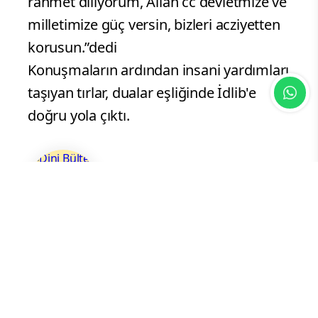
rahmet diliyorum, Allah cc devletmize ve
milletimize güç versin, bizleri acziyetten
korusun.”dedi
Konuşmaların ardından insani yardımları
taşıyan tırlar, dualar eşliğinde İdlib'e
doğru yola çıktı.
Dini Bülten Haber Merkezi
Dijital Haber Editörü
Yorum Yazın