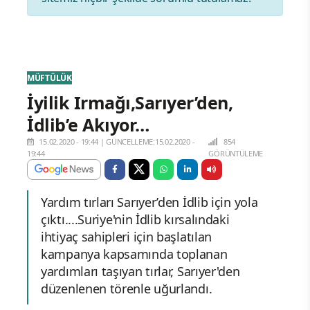
MÜFTÜLÜK
İyilik Irmağı,Sarıyer’den,
İdlib’e Akıyor…
15.02.2020 - 19:44
|
GÜNCELLEME:15.02.2020 -
854
19:44
GÖRÜNTÜLEME
Yardım tırları Sarıyer’den İdlib için yola
çıktı....Suriye'nin İdlib kırsalındaki
ihtiyaç sahipleri için başlatılan
kampanya kapsamında toplanan
yardımları taşıyan tırlar, Sarıyer'den
düzenlenen törenle uğurlandı.