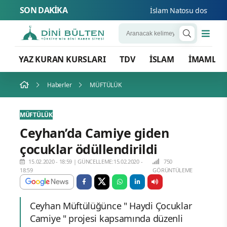
SON DAKİKA
İslam Natosu dosta güven
YAZ KURAN KURSLARI
TDV
İSLAM
İMAMLA
Haberler
MÜFTÜLÜK
MÜFTÜLÜK
Ceyhan’da Camiye giden
çocuklar ödüllendirildi
15.02.2020 - 18:59
|
GÜNCELLEME:15.02.2020 -
750
18:59
GÖRÜNTÜLEME
Ceyhan Müftülüğünce " Haydi Çocuklar
Camiye " projesi kapsamında düzenli