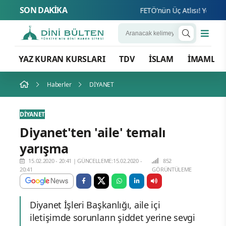
SON DAKİKA
FETÖ’nün Üç Atlısı! Yeni Şafak’
YAZ KURAN KURSLARI
TDV
İSLAM
İMAMLA
Haberler
DİYANET
DİYANET
Diyanet'ten 'aile' temalı
yarışma
15.02.2020 - 20:41
|
GÜNCELLEME:15.02.2020 -
852
20:41
GÖRÜNTÜLEME
Diyanet İşleri Başkanlığı, aile içi
iletişimde sorunların şiddet yerine sevgi