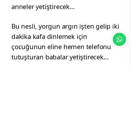
anneler yetiştirecek…
Bu nesli, yorgun argın işten gelip iki
dakika kafa dinlemek için
çocuğunun eline hemen telefonu
tutuşturan babalar yetiştirecek…
Ve maalesef bir ahir zaman fitnesi
gibi üzerimize çökecek bu
karanlıktan ne hacısı ne hocası ne
sakallısı ne de tesettürlüsü
kurtulamayacak…