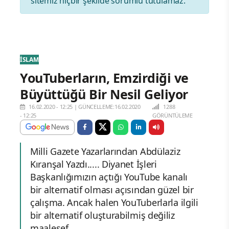
sitemiz hiçbir şekilde sorumlu tutulamaz.
İSLAM
YouTuberların, Emzirdiği ve
Büyüttüğü Bir Nesil Geliyor
16.02.2020 - 12:25
|
GÜNCELLEME:16.02.2020
1288
- 12:25
GÖRÜNTÜLEME
Milli Gazete Yazarlarından Abdülaziz
Kıranşal Yazdı..... Diyanet İşleri
Başkanlığımızın açtığı YouTube kanalı
bir alternatif olması açısından güzel bir
çalışma. Ancak halen YouTuberlarla ilgili
bir alternatif oluşturabilmiş değiliz
maalesef.....