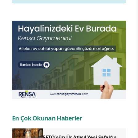
En Çok Okunan Haberler
FETÖ’nün Üç Atlısı! Yeni Şafak’ın