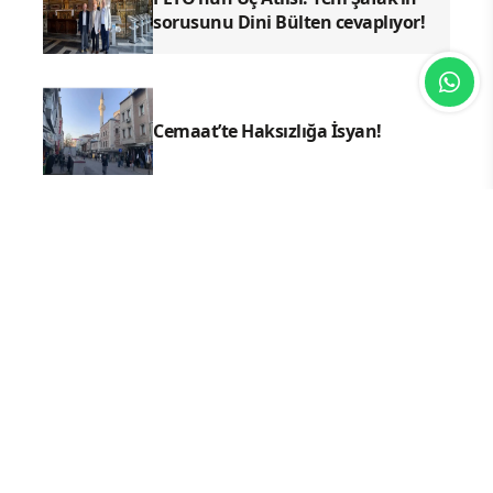
sorusunu Dini Bülten cevaplıyor!
Cemaat’te Haksızlığa İsyan!
Bu Haber Uğur Abiyi Götürür!
YAZ KURAN KURSLARI