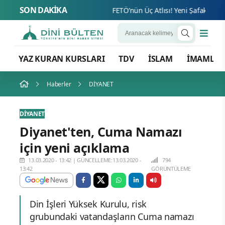
SON DAKİKA
FETÖ’n
YAZ KURAN KURSLARI
TDV
İSLAM
İMAMLA
Haberler
DİYANET
DİYANET
Diyanet'ten, Cuma Namazı
için yeni açıklama
13.03.2020 - 13:42
|
GÜNCELLEME:13.03.2020 -
794
13:42
GÖRÜNTÜLEME
Din İşleri Yüksek Kurulu, risk
grubundaki vatandaşların Cuma namazı