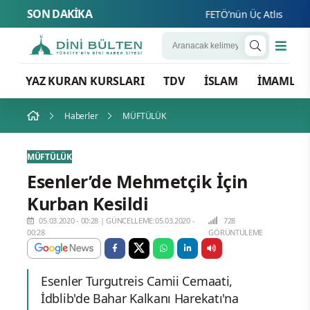
SON DAKİKA
FETÖ’nün Üç Atlısı! Yeni Şa
YAZ KURAN KURSLARI
TDV
İSLAM
İMAMLA
Haberler
MÜFTÜLÜK
MÜFTÜLÜK
Esenler’de Mehmetçik İçin
Kurban Kesildi
05.03.2020 - 00:28
|
GÜNCELLEME:05.03.2020 -
728
00:28
GÖRÜNTÜLEME
Esenler Turgutreis Camii Cemaati,
İdblib'de Bahar Kalkanı Harekatı'na