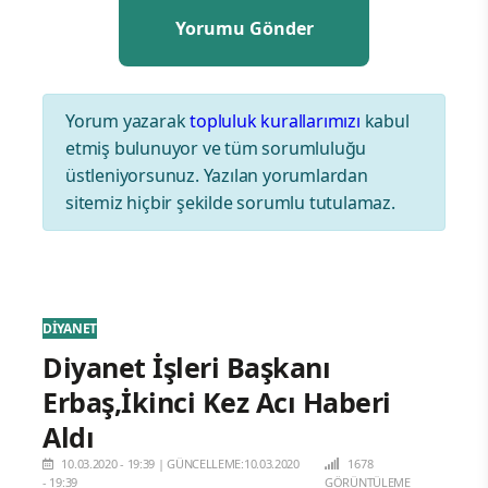
Yorum yazarak
topluluk kurallarımızı
kabul
etmiş bulunuyor ve tüm sorumluluğu
üstleniyorsunuz. Yazılan yorumlardan
sitemiz hiçbir şekilde sorumlu tutulamaz.
DİYANET
Diyanet İşleri Başkanı
Erbaş,İkinci Kez Acı Haberi
Aldı
10.03.2020 - 19:39
|
GÜNCELLEME:10.03.2020
1678
- 19:39
GÖRÜNTÜLEME