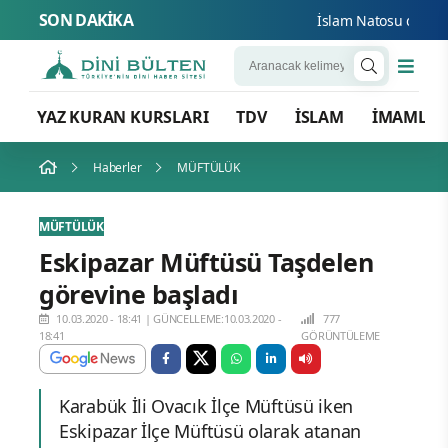
SON DAKİKA
İslam Natosu dosta güv
YAZ KURAN KURSLARI
TDV
İSLAM
İMAMLA
Haberler
MÜFTÜLÜK
MÜFTÜLÜK
Eskipazar Müftüsü Taşdelen
görevine başladı
10.03.2020 - 18:41
|
GÜNCELLEME:10.03.2020 -
777
18:41
GÖRÜNTÜLEME
Karabük İli Ovacık İlçe Müftüsü iken
Eskipazar İlçe Müftüsü olarak atanan