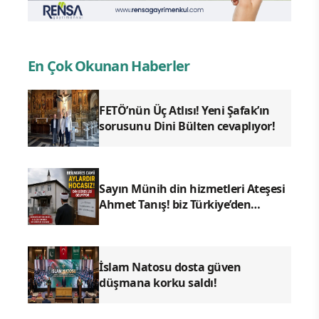
En Çok Okunan Haberler
FETÖ’nün Üç Atlısı! Yeni Şafak’ın
sorusunu Dini Bülten cevaplıyor!
Sayın Münih din hizmetleri Ateşesi
Ahmet Tanış! biz Türkiye’den
duyduk sen oradan duymuyor
musun?
İslam Natosu dosta güven
düşmana korku saldı!