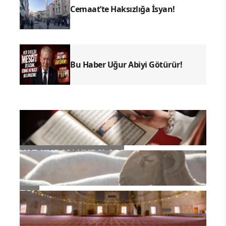
Cemaat’te Haksızlığa İsyan!
Bu Haber Uğur Abiyi Götürür!
YAZ KURAN KURSLARI
TDV