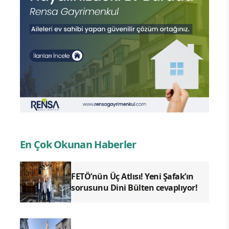
En Çok Okunan Haberler
FETÖ’nün Üç Atlısı! Yeni Şafak’ın
sorusunu Dini Bülten cevaplıyor!