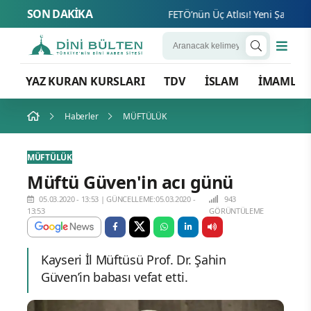
SON DAKİKA
FETÖ’nün Üç Atlısı! Yeni Şafak’ın so
YAZ KURAN KURSLARI
TDV
İSLAM
İMAMLA
Haberler
MÜFTÜLÜK
MÜFTÜLÜK
Müftü Güven'in acı günü
05.03.2020 - 13:53
|
GÜNCELLEME:05.03.2020 -
943
13:53
GÖRÜNTÜLEME
Kayseri İl Müftüsü Prof. Dr. Şahin
Güven’in babası vefat etti.