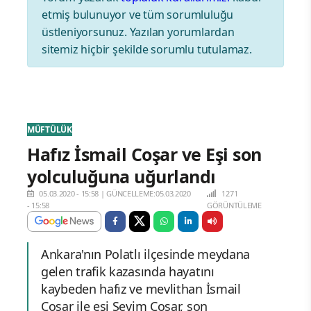
etmiş bulunuyor ve tüm sorumluluğu
üstleniyorsunuz. Yazılan yorumlardan
sitemiz hiçbir şekilde sorumlu tutulamaz.
MÜFTÜLÜK
Hafız İsmail Coşar ve Eşi son
yolculuğuna uğurlandı
05.03.2020 - 15:58
|
GÜNCELLEME:05.03.2020
1271
- 15:58
GÖRÜNTÜLEME
Ankara'nın Polatlı ilçesinde meydana
gelen trafik kazasında hayatını
kaybeden hafız ve mevlithan İsmail
Coşar ile eşi Sevim Coşar, son