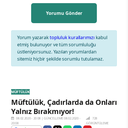
Yorum yazarak
topluluk kurallarımızı
kabul
etmiş bulunuyor ve tüm sorumluluğu
üstleniyorsunuz. Yazılan yorumlardan
sitemiz hiçbir şekilde sorumlu tutulamaz.
MÜFTÜLÜK
Müftülük, Çadırlarda da Onları
Yalnız Bırakmıyor!
08.02.2020 - 20:08
|
GÜNCELLEME:08.02.2020 -
728
20:08
GÖRÜNTÜLEME