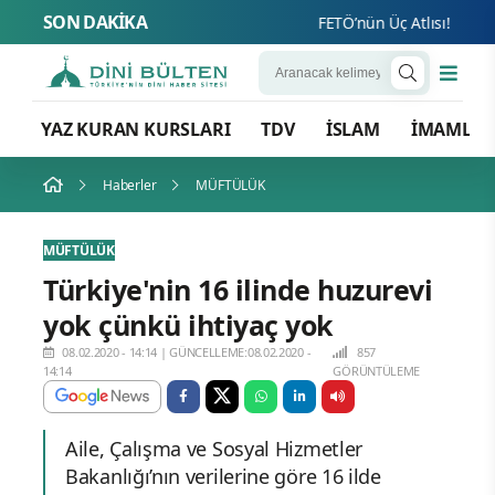
SON DAKİKA
FETÖ’nün Üç Atlısı! Yeni Şafa
YAZ KURAN KURSLARI
TDV
İSLAM
İMAMLA
Haberler
MÜFTÜLÜK
MÜFTÜLÜK
Türkiye'nin 16 ilinde huzurevi
yok çünkü ihtiyaç yok
08.02.2020 - 14:14
|
GÜNCELLEME:08.02.2020 -
857
14:14
GÖRÜNTÜLEME
Aile, Çalışma ve Sosyal Hizmetler
Bakanlığı’nın verilerine göre 16 ilde