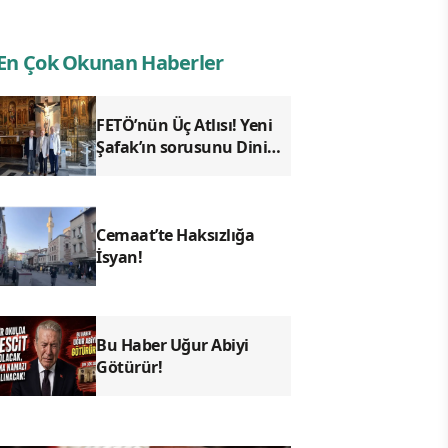
En Çok Okunan Haberler
FETÖ’nün Üç Atlısı! Yeni
Şafak’ın sorusunu Dini
Bülten cevaplıyor!
Cemaat’te Haksızlığa
İsyan!
Bu Haber Uğur Abiyi
Götürür!