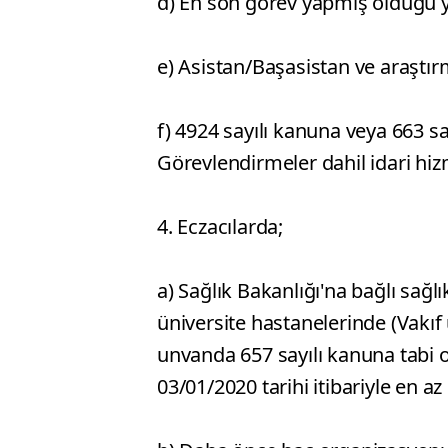
d) En son görev yapmış olduğu ye
e) Asistan/Başasistan ve araştı
f) 4924 sayılı kanuna veya 663 s
Görevlendirmeler dahil idari hi
4. Eczacılarda;
a) Sağlık Bakanlığı'na bağlı sağl
üniversite hastanelerinde (Vakıf
unvanda 657 sayılı kanuna tabi o
03/01/2020 tarihi itibariyle en az 