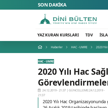
SON DAKİKA
YAZ KURAN KURSLARI
TDV
İSL
Haberler
HAC - UMRE
2020 Yılı
HAC - UMRE
2020 Yılı Hac Sağ
Görevlendirmeler
24.12.2019 - 21:37
|
GÜNCELLEME:24.12.2019 -
21:37
2020 Yılı Hac Organizasyonunda g
26 Aralık 2019 tarihinde başlayıp