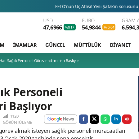
FETÖ’nün Üç Atlısı! Yeni Şafak’ın sorusunu Dini Bülten ceva
USD
EURO
GRAM A
47,6966
54,9844
6.594,
%0,17
%-0,04
AM
İMAMLAR
GÜNCEL
MÜFTÜLÜK
DİYANET
 Hac Sağlık Personeli Görevlendirmeleri Başlıyor
lık Personeli
i Başlıyor
1120
GÖRÜNTÜLEME
örev almak isteyen sağlık personeli müracaatları
 3 Ocak 2020 tarihinde sona erecektir.