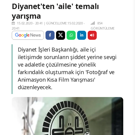
Diyanet'ten 'aile' temalı
yarışma
15.02.2020 - 20:41
|
GÜNCELLEME:15.02.2020 -
854
20:41
GÖRÜNTÜLEME
Diyanet İşleri Başkanlığı, aile içi
iletişimde sorunların şiddet yerine sevgi
ve adaletle çözülmesine yönelik
farkındalık oluşturmak için 'Fotoğraf ve
Animasyon Kısa Film Yarışması'
düzenleyecek.