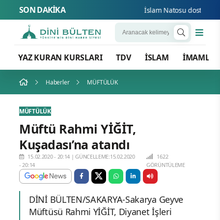
SON DAKİKA
İslam Natosu dosta güven 
YAZ KURAN KURSLARI
TDV
İSLAM
İMAMLA
Haberler
MÜFTÜLÜK
MÜFTÜLÜK
Müftü Rahmi YİĞİT,
Kuşadası’na atandı
15.02.2020 - 20:14
|
GÜNCELLEME:15.02.2020
1622
- 20:14
GÖRÜNTÜLEME
DİNİ BÜLTEN/SAKARYA-Sakarya Geyve
Müftüsü Rahmi YİĞİT, Diyanet İşleri