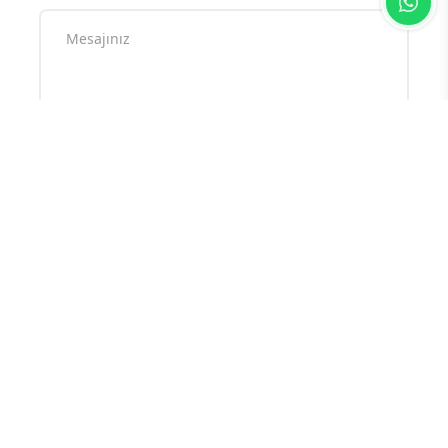
Yorum yazarak
topluluk kurallarımızı
kabul
etmiş bulunuyor ve tüm sorumluluğu
üstleniyorsunuz. Yazılan yorumlardan
sitemiz hiçbir şekilde sorumlu tutulamaz.